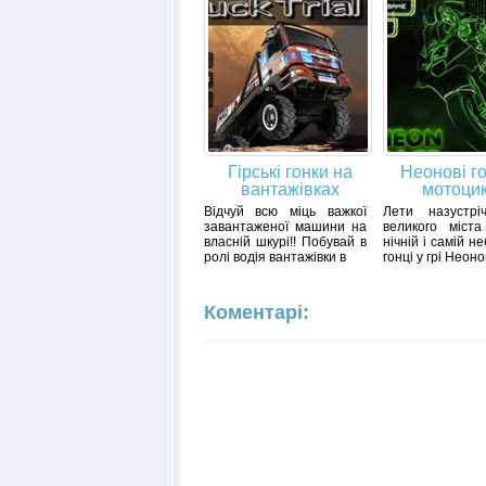
Гірські гонки на
Неонові г
вантажівках
мотоци
Відчуй всю міць важкої
Лети назустрі
завантаженої машини на
великого міста
власній шкурі!! Побувай в
нічній і самій н
ролі водія вантажівки в
гонці у грі Неоно
Коментарі: