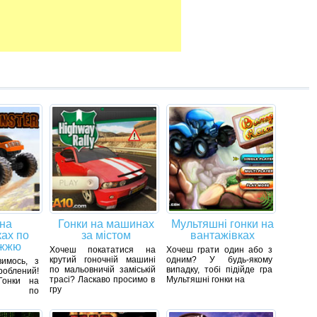
 на
Гонки на машинах
Мультяшні гонки на
ках по
за містом
вантажівках
іжжю
Хочеш покататися на
Хочеш грати один або з
крутий гоночній машині
одним? У будь-якому
имось, з
по мальовничій заміській
випадку, тобі підійде гра
зроблений!
трасі? Ласкаво просимо в
Мультяшні гонки на
Гонки на
гру
ках по