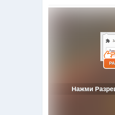
РА
Нажми Разреш