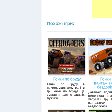
Похожі ігри:
Гонки по бруду
Гонки
вантажів
Ганяй по бруду в
бездор
приголомшливому ралі в
грі Гонки по бруду! Це
Давай-но подив
змагання для справжніх
якого тіста ти 
мужиків!
Запускай гру 
вантажів
бездоріжжю і