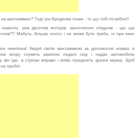
 на вантажівках? Тоді гра Бродилки гонки - то що тобі потрібно!!
и навколо, рев десятків моторів, захоплення глядачів - що ще
нів?? Мабуть, більше нічого і не може бути треба, ні при яких
ок чемпіона! Керуй своїм вантажівкою за допомогою клавіш зі
лкою вгору служить заміною педалі газу і надає автомобілю
 він їде, а стрілки вправо і вліво працюють зразок керма. Щоб
на пробіл.