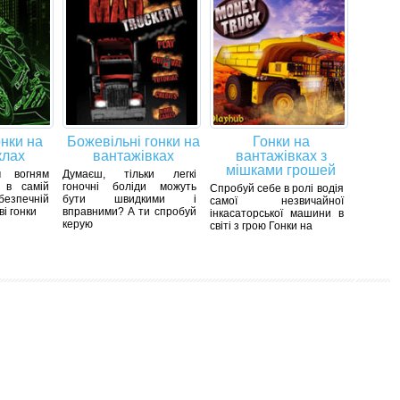
онки на
Божевільні гонки на
Гонки на
клах
вантажівках
вантажівках з
мішками грошей
ч вогням
Думаєш, тільки легкі
 в самій
гоночні боліди можуть
Спробуй себе в ролі водія
ебезпечній
бути швидкими і
самої незвичайної
ві гонки
вправними? А ти спробуй
інкасаторської машини в
керую
світі з грою Гонки на