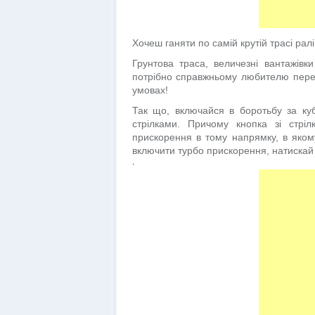
Хочеш ганяти по самій крутій трасі ралі
Грунтова траса, величезні вантажівк
потрібно справжньому любителю перего
умовах!
Так що, включайся в боротьбу за куб
стрілками. Причому кнопка зі стрі
прискорення в тому напрямку, в якому
включити турбо прискорення, натискай 
.