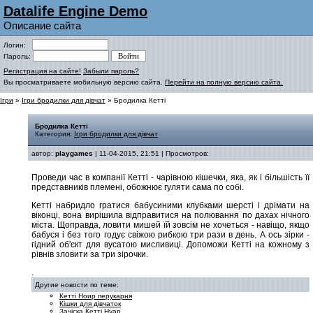
Datalife Engine Demo
Описание сайта
Логин:
Пароль:
Регистрация на сайте!
Забыли пароль?
Вы просматриваете мобильную версию сайта.
Перейти на полную версию сайта.
Ігри
»
Ігри бродилки для дівчат
» Бродилка Кетті
Бродилка Кетті
Категория:
Ігри бродилки для дівчат
автор:
playgames
| 11-04-2015, 21:51 | Просмотров:
Проведи час в компанії Кетті - чарівною кішечки, яка, як і більшість її
представників племені, обожнює гуляти сама по собі.
Кетті набридло гратися бабусиними клубками шерсті і дрімати на
віконці, вона вирішила відправитися на полювання по дахах нічного
міста. Щоправда, ловити мишей їй зовсім не хочеться - навіщо, якщо
бабуся і без того годує свіжою рибкою три рази в день. А ось зірки -
гідний об'єкт для вусатою мисливиці. Допоможи Кетті на кожному з
рівнів зловити за три зірочки.
.
Другие новости по теме:
Кетті Ноир перукарня
Кішки для дівчаток
Зачіска Кетті Нуар