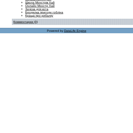
Школа Монстрів Хай
Онлайн Монстр Хай
Зачіска для кота
Бродилка пригоди гобліна
Краща про рибалку
Комментарии (0)
Powered by
DataLife Engine