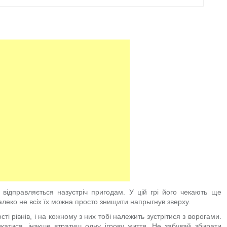
 відправляється назустріч пригодам. У цій грі його чекають ще
алеко не всіх їх можна просто знищити напрыгнув зверху.
сті рівнів, і на кожному з них тобі належить зустрітися з ворогами.
катися, інакше втратиш одну ігрову життя. Не забувай збирати