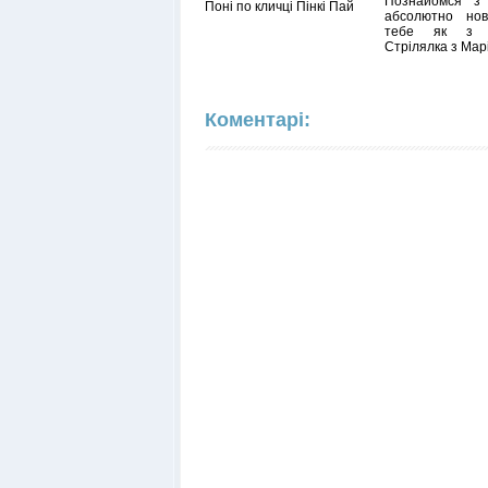
Познайомся з
Поні по кличці Пінкі Пай
абсолютно но
тебе як з су
Стрілялка з Марі
Коментарі: