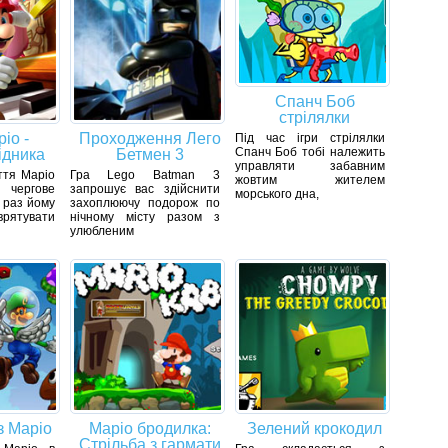
Спанч Боб
стрілялки
іо -
Проходження Лего
Під час ігри стрілялки
Спанч Боб тобі належить
ідника
Бетмен 3
управляти забавним
ття Маріо
Гра Lego Batman 3
жовтим жителем
чергове
запрошує вас здійснити
морського дна,
 раз йому
захоплюючу подорож по
ятувати
нічному місту разом з
улюбленим
з Маріо
Маріо бродилка:
Зелений крокодил
Стрільба з гармати