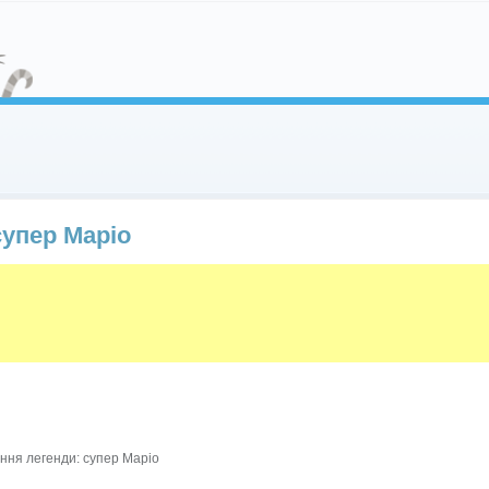
супер Маріо
ння легенди: супер Маріо