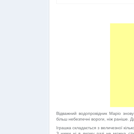
Відважний водопровідник Маріо знову
більш небезпечні вороги, ніж раніше. Д
Іграшка складається з величезної кілько
З ними ні в якому разі не можна сти