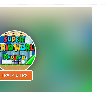
ГРАТИ В ГРУ
ня легенди: супер Маріо