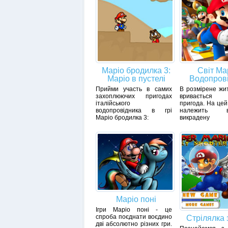
Маріо бродилка 3:
Світ Мар
Маріо в пустелі
Водопров
Прийми участь в самих
В розмірене жи
захоплюючих пригодах
вривається 
італійського
пригода. На цей
водопровідника в грі
належить вр
Маріо бродилка 3:
викрадену
Маріо поні
Ігри Маріо поні - це
спроба поєднати воєдино
Стрілялка 
дві абсолютно різних гри.