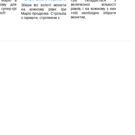
 Маріо в
Гра складається з
вому для
величезної кількості
Збери всі золоті монети
пер-грі
рівнів, і на кожному з них
на кожному рівні гри
о!!!
тобі необхідно зібрати
Маріо бродилка: Стрільба
монетки,
з гармати, стріляючи з