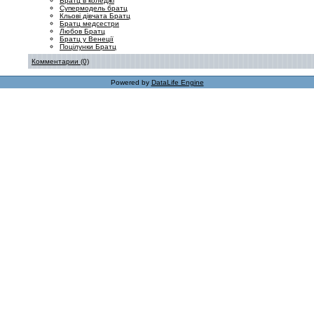
Братц в коледжі
Супермодель братц
Кльові дівчата Братц
Братц медсестри
Любов Братц
Братц у Венеції
Поцілунки Братц
Комментарии (0)
Powered by
DataLife Engine