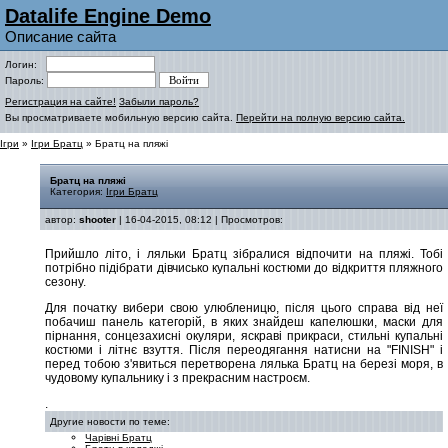
Datalife Engine Demo
Описание сайта
Логин:
Пароль:
Регистрация на сайте!
Забыли пароль?
Вы просматриваете мобильную версию сайта.
Перейти на полную версию сайта.
Ігри
»
Ігри Братц
» Братц на пляжі
Братц на пляжі
Категория:
Ігри Братц
автор:
shooter
| 16-04-2015, 08:12 | Просмотров:
Прийшло літо, і ляльки Братц зібралися відпочити на пляжі. Тобі
потрібно підібрати дівчисько купальні костюми до відкриття пляжного
сезону.
Для початку вибери свою улюбленицю, після цього справа від неї
побачиш панель категорій, в яких знайдеш капелюшки, маски для
пірнання, сонцезахисні окуляри, яскраві прикраси, стильні купальні
костюми і літнє взуття. Після переодягання натисни на "FINISH" і
перед тобою з'явиться перетворена лялька Братц на березі моря, в
чудовому купальнику і з прекрасним настроєм.
.
Другие новости по теме:
Чарівні Братц