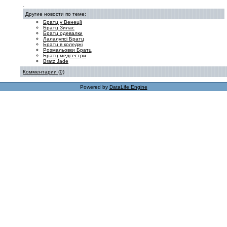
.
Другие новости по теме:
Братц у Венеції
Братц Зилас
Братц одевалки
Лалалупсі Братц
Братц в коледжі
Розмальовки Братц
Братц медсестри
Bratz Jade
Комментарии (0)
Powered by
DataLife Engine