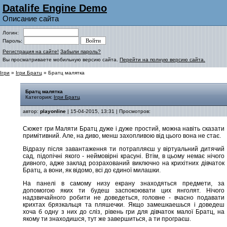
Datalife Engine Demo
Описание сайта
Логин:
Пароль:
Регистрация на сайте!
Забыли пароль?
Вы просматриваете мобильную версию сайта.
Перейти на полную версию сайта.
Ігри
»
Ігри Братц
» Братц малятка
Братц малятка
Категория:
Ігри Братц
автор:
playonline
| 15-04-2015, 13:31 | Просмотров:
Сюжет гри Маляти Братц дуже і дуже простий, можна навіть сказати
примітивний. Але, на диво, менш захопливою від цього вона не стає.
Відразу після завантаження ти потрапляєш у віртуальний дитячий
сад, підопічні якого - неймовірні красуні. Втім, в цьому немає нічого
дивного, адже заклад розрахований виключно на крихітних дівчаток
Братц, а вони, як відомо, всі до єдиної милашки.
На панелі в самому низу екрану знаходяться предмети, за
допомогою яких ти будеш заспокоювати цих янголят. Нічого
надзвичайного робити не доведеться, головне - вчасно подавати
крихтах брязкальця та пляшечки. Якщо замешкаешься і доведеш
хоча б одну з них до сліз, рівень гри для дівчаток малої Братц, на
якому ти знаходишся, тут же завершиться, а ти програєш.