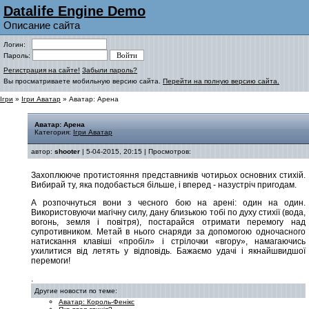
Datalife Engine Demo
Описание сайта
Логин:
Пароль:
Регистрация на сайте!
Забыли пароль?
Вы просматриваете мобильную версию сайта.
Перейти на полную версию сайта.
Ігри
»
Ігри Аватар
» Аватар: Арена
Аватар: Арена
Категория:
Ігри Аватар
автор:
shooter
| 5-04-2015, 20:15 | Просмотров:
Захоплююче протистояння представників чотирьох основних стихій.
Вибирай ту, яка подобається більше, і вперед - назустріч пригодам.
А розпочнуться вони з чесного бою на арені: один на один.
Використовуючи магічну силу, дану близькою тобі по духу стихії (вода,
вогонь, земля і повітря), постарайся отримати перемогу над
супротивником. Метай в нього снаряди за допомогою одночасного
натискання клавіші «пробіл» і стрілочки «вгору», намагаючись
ухилитися від летять у відповідь. Бажаємо удачі і якнайшвидшої
перемоги!
.
Другие новости по теме:
Аватар: Король-Фенікс