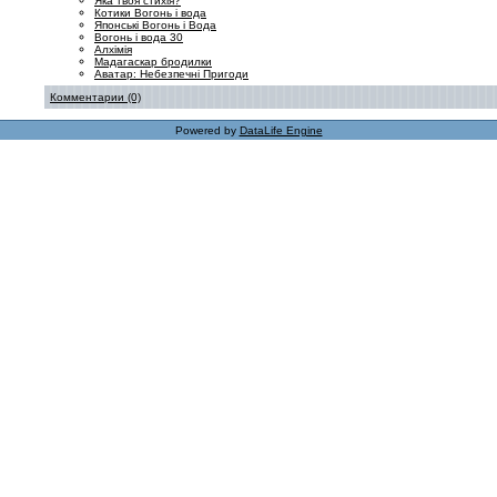
Яка твоя стихія?
Котики Вогонь і вода
Японські Вогонь і Вода
Вогонь і вода 30
Алхімія
Мадагаскар бродилки
Аватар: Небезпечні Пригоди
Комментарии (0)
Powered by
DataLife Engine