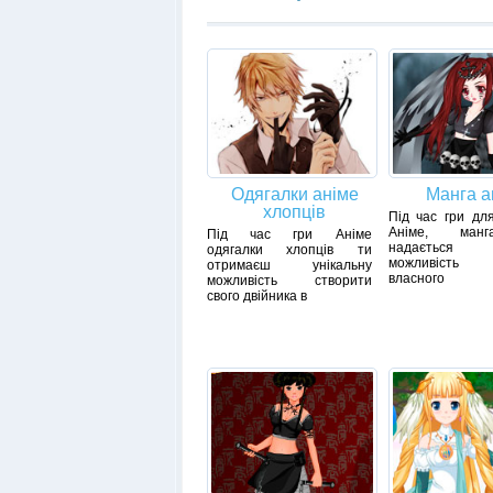
Одягалки аніме
Манга а
хлопців
Під час гри для
Аніме, ман
Під час гри Аніме
надається ун
одягалки хлопців ти
можливість с
отримаєш унікальну
власного
можливість створити
свого двійника в