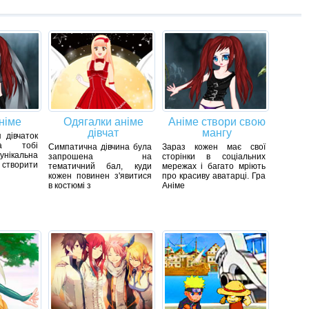
німе
Одягалки аніме
Аніме створи свою
дівчат
мангу
 дівчаток
га тобі
Симпатична дівчина була
Зараз кожен має свої
ікальна
запрошена на
сторінки в соціальних
творити
тематичний бал, куди
мережах і багато мріють
кожен повинен з'явитися
про красиву аватарці. Гра
в костюмі з
Аніме