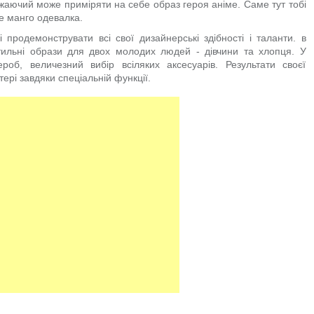
жаючий може приміряти на себе образ героя аніме. Саме тут тобі
е манго одевалка.
 продемонструвати всі свої дизайнерські здібності і таланти. в
стильні образи для двох молодих людей - дівчини та хлопця. У
роб, величезний вибір всіляких аксесуарів. Результати своєї
ері завдяки спеціальній функції.