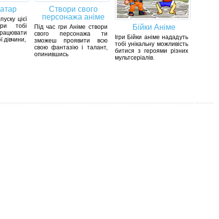
ватар
Створи свого
персонажа аніме
пуску цієї
гри тобі
Бійки Аніме
Під час гри Аніме створи
рацювати
свого персонажа ти
Ігри Бійки аніме нададуть
 дівчини,
зможеш проявити всю
тобі унікальну можливість
свою фантазію і талант,
битися з героями різних
опинившись
мультсеріалів.