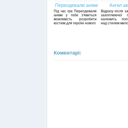
Переодевалкі аніме
Ангел а
Під час гри Переодевалкі
Відразу після за
аніме у тебе з'явиться
захоплюючої 
можливість розробити
належить поп
костюм для героїні нового
над стилем милої
Коментарі: