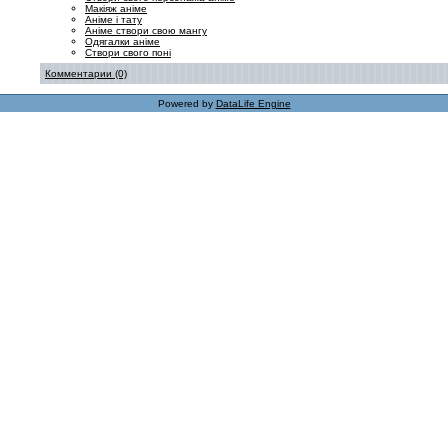
Макіяж аніме
Аніме і тату
Аніме створи свою мангу
Одягалки аніме
Створи свого поні
Комментарии (0)
Powered by
DataLife Engine