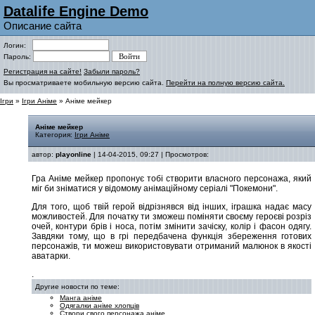
Datalife Engine Demo
Описание сайта
Логин:
Пароль:
Регистрация на сайте!
Забыли пароль?
Вы просматриваете мобильную версию сайта.
Перейти на полную версию сайта.
Ігри
»
Ігри Аніме
» Аніме мейкер
Аніме мейкер
Категория:
Ігри Аніме
автор:
playonline
| 14-04-2015, 09:27 | Просмотров:
Гра Аніме мейкер пропонує тобі створити власного персонажа, який
міг би зніматися у відомому анімаційному серіалі "Покемони".
Для того, щоб твій герой відрізнявся від інших, іграшка надає масу
можливостей. Для початку ти зможеш поміняти своєму героєві розріз
очей, контури брів і носа, потім змінити зачіску, колір і фасон одягу.
Завдяки тому, що в грі передбачена функція збереження готових
персонажів, ти можеш використовувати отриманий малюнок в якості
аватарки.
.
Другие новости по теме:
Манга аніме
Одягалки аніме хлопців
Створи свого персонажа аніме