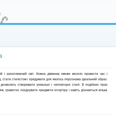
в
ий і захоплюючий світ. Кожна дівчинка зможе весело провести час і
, стати стилістом і придумати для якогось персонажа ідеальний образ.
озволить створювати унікальні і неповторні стилі. В подібних іграх
яж, грамотно поєднувати предмети інтер'єру і навіть дізнаються кілька