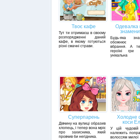
Твоє кафе
Одевалка 
знамени
Тут ти отримаєш в своєму
розпорядженні даний
Будь-яка знам
кафе, в якому готуються
обожнює ро
різні смачні страви.
вбрання. А т
героїні гри з
унікальна
Суперпарень
Холодне 
коси Е
Дівчину на вулиці образив
хлопець, і тепер вона мріє
У цій чудовій 
про захисника, який
належить попра
провчив би негідника.
волоссям милої