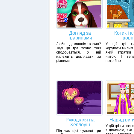
Догляд за
Котик і к
тваринами
вовн
Любиш домашніх тварин?
У цій грі т
Тоді ця гра точно тобі
керувати милим
сподобається. У ній
який втратив 
належить доглядати за
ниток. І теп
різними
потрібно
Рукоділля на
Наряд вип
Хеллоуїн
У цій грі ти по
з дівчиною, яка
Під час цієї чудової гри