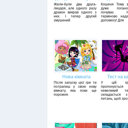
Жили-були два друга-
Кошеня Тому за
лицаря, але одного разу
дуже поган
дракон викрав одного з
почуває. Не
них. І тепер другий
терміново над
змушений
допомогу! Для
Нова кімната
Тест на к
Після запуску цієї гри ти
У цій гр
потрапиш у свою нову
пропонується
кімнату, яка поки ще
невеликий т
порожня.
складається 
питань, щоб зро