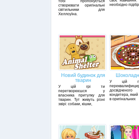
своє навчання.
тобі пропонується
необхідно підіб
створювати оригінальні
світильники для
Хеллоуїна.
Новий будинок для
Шоколадн
тварин
У цій г
переквалифицир
У цій грі ти
досвідченого
перетворюєшся у
кондитера, який
власника притулку для
в оригінальних
тварин. Тут живуть різні
звірі: собаки, кішки,