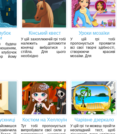
лубок
Кінський квест
Уроки мозаїки
и
У цій захоплюючій грі тобі
У цій грі тобі
належить допомогти
пропонується проявити
и будеш
конячці вибратися з
всі свої творчі здібності,
 кошеням,
стійла. Для цього
створюючи красиві
клубочок
необхідно
мозаїки. Для
ер йому
ускниці
Костюм на Хеллоуїн
Чарівне дзеркало
знайомишся
Тут тобі пропонується
У цій грі ти можеш пройти
 закінчила
випробувати свої сили у
нескладний тест, щоб