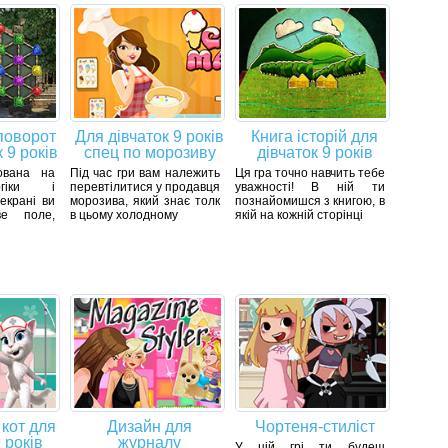
поворот
Для дівчаток 9 років
Книга історій для
 9 років
спец по морозиву
дівчаток 9 років
ована на
Під час гри вам належить
Ця гра точно навчить тебе
огіки і
перевтілитися у продавця
уважності! В ній ти
 екрані ви
морозива, який знає толк
познайомишся з книгою, в
ве поле,
в цьому холодному
якій на кожній сторінці
кот для
Дизайн для
Чортеня-стиліст
 років
журналу
У цій грі ти будеш