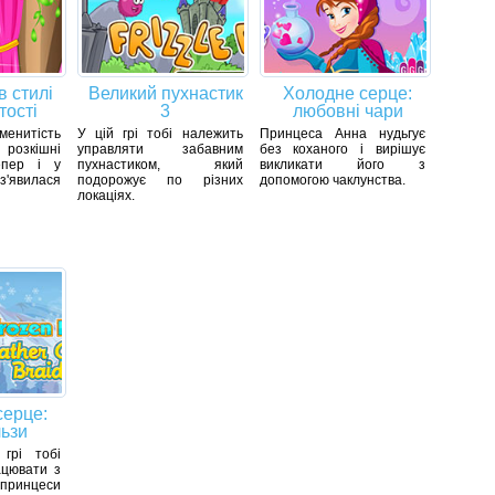
в стилі
Великий пухнастик
Холодне серце:
тості
3
любовні чари
енитість
У цій грі тобі належить
Принцеса Анна нудьгує
зкішні
управляти забавним
без коханого і вирішує
епер і у
пухнастиком, який
викликати його з
'явилася
подорожує по різних
допомогою чаклунства.
локаціях.
серце:
льзи
грі тобі
цювати з
 принцеси