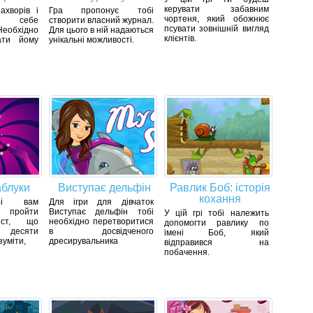
керувати забавним
хворів і
Гра пропонує тобі
чортеня, який обожнює
о себе
створити власний журнал.
псувати зовнішній вигляд
обхідно
Для цього в ній надаються
клієнтів.
ати йому
унікальні можливості.
аблуки
Виступає дельфін
Равлик Боб: історія
кохання
і вам
Для ігри для дівчаток
 пройти
Виступає дельфін тобі
У цій грі тобі належить
ест, що
необхідно перетворитися
допомогти равлику по
з десяти
в досвідченого
імені Боб, який
зуміти,
дресирувальника
відправився на
побачення.