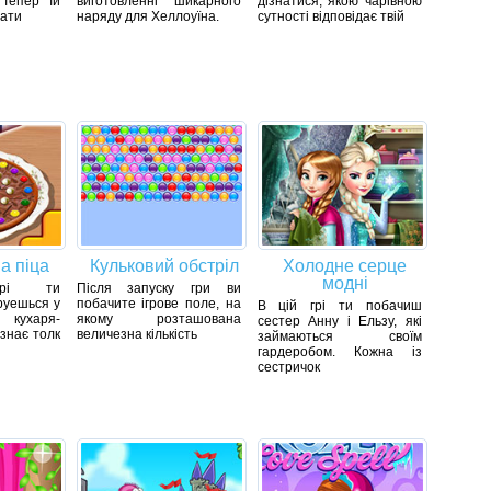
 Тепер їй
виготовленні шикарного
дізнатися, якою чарівною
рати
наряду для Хеллоуїна.
сутності відповідає твій
а піца
Кульковий обстріл
Холодне серце
модні
рі ти
Після запуску гри ви
уешься у
побачите ігрове поле, на
В цій грі ти побачиш
 кухаря-
якому розташована
сестер Анну і Ельзу, які
 знає толк
величезна кількість
займаються своїм
гардеробом. Кожна із
сестричок