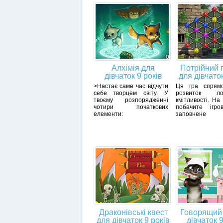
Алхімія для
Потрійний 
дівчаток 9 років
для дівчаток
>Настає саме час відчути
Ця гра спрям
себе творцем світу. У
розвиток л
твоєму розпорядженні
кмітливості. На
чотири початкових
побачите ігро
елементи:
заповнене
Драконівські квест
Говорящий 
для дівчаток 9 років
дівчаток 9