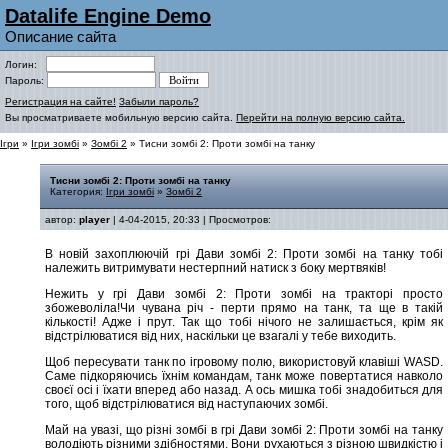
Datalife Engine Demo
Описание сайта
Логин:
Пароль:
Регистрация на сайте!
Забыли пароль?
Вы просматриваете мобильную версию сайта.
Перейти на полную версию сайта.
Ігри
»
Ігри зомбі
»
Зомбі 2
» Тисни зомбі 2: Проти зомбі на танку
Тисни зомбі 2: Проти зомбі на танку
Категория:
Ігри зомбі
»
Зомбі 2
автор:
player
| 4-04-2015, 20:33 | Просмотров:
В новій захоплюючій грі Дави зомбі 2: Проти зомбі на танку тобі
належить витримувати нестерпний натиск з боку мертвяків!
Нежить у грі Дави зомбі 2: Проти зомбі на тракторі просто
збожеволіла!Чи чувана річ - перти прямо на танк, та ще в такій
кількості! Адже і прут. Так що тобі нічого не залишається, крім як
відстрілюватися від них, наскільки це взагалі у тебе виходить.
Щоб пересувати танк по ігровому полю, використовуй клавіші WASD.
Саме підкоряючись їхнім командам, танк може повертатися навколо
своєї осі і їхати вперед або назад. А ось мишка тобі знадобиться для
того, щоб відстрілюватися від наступаючих зомбі.
Май на увазі, що різні зомбі в грі Дави зомбі 2: Проти зомбі на танку
володіють різними здібностями. Вони рухаються з різною швидкістю і