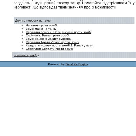
завдають шкоди різний твоєму танку. Намагайся відстрілювати їх у
черговості, що відповідає твоїм знанням про їх можливості!
.
Другие новости по теме:
На танку проти зомбі
Зомбі манія на танку
Стрілялка зомбі 2: Поліцейський проти зомбі
Стрілялка: Битва проти зомбі
Зомбі на двох: Захист бункера
Стрілялка Брати Zmash проти Зомбі
Квадратні голови проти зомбі 2: Ранок у пеклі
Стрілялки: Солдати проти зомбі
Комментарии (0)
Powered by
DataLife Engine