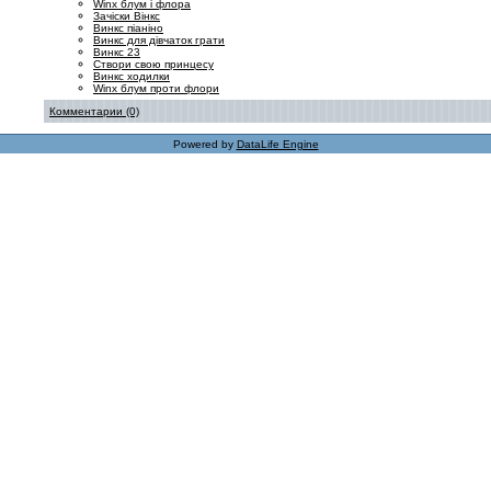
Winx блум і флора
Зачіски Вінкс
Винкс піаніно
Винкс для дівчаток грати
Винкс 23
Створи свою принцесу
Винкс ходилки
Winx блум проти флори
Комментарии (0)
Powered by
DataLife Engine