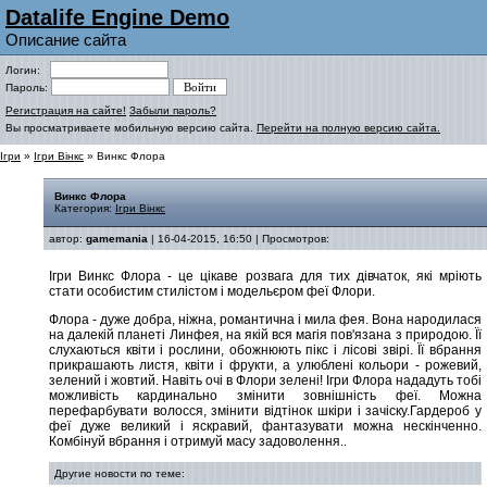
Datalife Engine Demo
Описание сайта
Логин:
Пароль:
Регистрация на сайте!
Забыли пароль?
Вы просматриваете мобильную версию сайта.
Перейти на полную версию сайта.
Ігри
»
Ігри Вінкс
» Винкс Флора
Винкс Флора
Категория:
Ігри Вінкс
автор:
gamemania
| 16-04-2015, 16:50 | Просмотров:
Ігри Винкс Флора - це цікаве розвага для тих дівчаток, які мріють
стати особистим стилістом і модельєром феї Флори.
Флора - дуже добра, ніжна, романтична і мила фея. Вона народилася
на далекій планеті Линфея, на якій вся магія пов'язана з природою. Її
слухаються квіти і рослини, обожнюють пікс і лісові звірі. Її вбрання
прикрашають листя, квіти і фрукти, а улюблені кольори - рожевий,
зелений і жовтий. Навіть очі в Флори зелені! Ігри Флора нададуть тобі
можливість кардинально змінити зовнішність феї. Можна
перефарбувати волосся, змінити відтінок шкіри і зачіску.Гардероб у
феї дуже великий і яскравий, фантазувати можна нескінченно.
Комбінуй вбрання і отримуй масу задоволення.
.
Другие новости по теме: