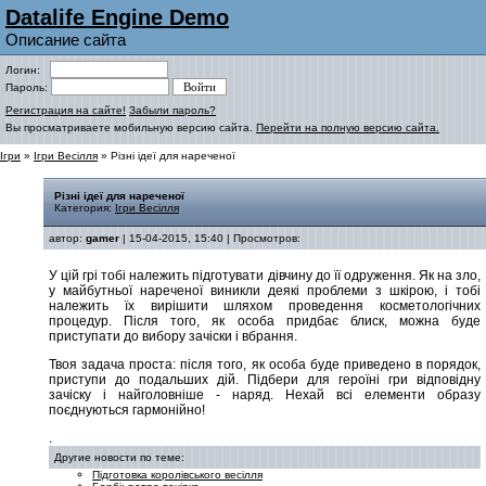
Datalife Engine Demo
Описание сайта
Логин:
Пароль:
Регистрация на сайте!
Забыли пароль?
Вы просматриваете мобильную версию сайта.
Перейти на полную версию сайта.
Ігри
»
Ігри Весілля
» Різні ідеї для нареченої
Різні ідеї для нареченої
Категория:
Ігри Весілля
автор:
gamer
| 15-04-2015, 15:40 | Просмотров:
У цій грі тобі належить підготувати дівчину до її одруження. Як на зло,
у майбутньої нареченої виникли деякі проблеми з шкірою, і тобі
належить їх вирішити шляхом проведення косметологічних
процедур. Після того, як особа придбає блиск, можна буде
приступати до вибору зачіски і вбрання.
Твоя задача проста: після того, як особа буде приведено в порядок,
приступи до подальших дій. Підбери для героїні гри відповідну
зачіску і найголовніше - наряд. Нехай всі елементи образу
поєднуються гармонійно!
.
Другие новости по теме:
Підготовка королівського весілля