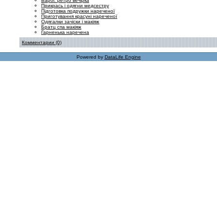
Барбі: ретро вечірка
Прикрась і одягни медсестру
Підготовка подружки нареченої
Приготування красуні нареченої
Одягалки зачіски і макіяж
Братц спа макіяж
Гарненька наречена
Комментарии (0)
Powered by
DataLife Engine