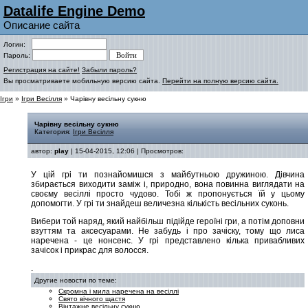
Datalife Engine Demo
Описание сайта
Логин:
Пароль:
Регистрация на сайте!
Забыли пароль?
Вы просматриваете мобильную версию сайта.
Перейти на полную версию сайта.
Ігри
»
Ігри Весілля
» Чарівну весільну сукню
Чарівну весільну сукню
Категория:
Ігри Весілля
автор:
play
| 15-04-2015, 12:06 | Просмотров:
У цій грі ти познайомишся з майбутньою дружиною. Дівчина
збирається виходити заміж і, природно, вона повинна виглядати на
своєму весіллі просто чудово. Тобі ж пропонується їй у цьому
допомогти. У грі ти знайдеш величезна кількість весільних суконь.
Вибери той наряд, який найбільш підійде героїні гри, а потім доповни
взуттям та аксесуарами. Не забудь і про зачіску, тому що лиса
наречена - це нонсенс. У грі представлено кілька привабливих
зачісок і прикрас для волосся.
.
Другие новости по теме:
Скромна і мила наречена на весіллі
Свято вічного щастя
Вінтажне весільну сукню