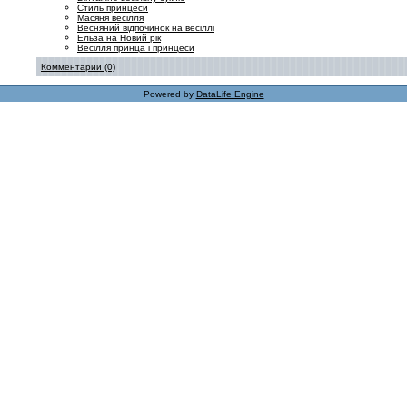
Стиль принцеси
Масяня весілля
Весняний відпочинок на весіллі
Ельза на Новий рік
Весілля принца і принцеси
Комментарии (0)
Powered by
DataLife Engine