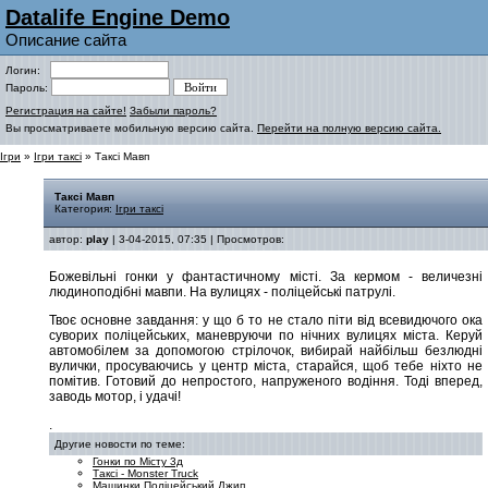
Datalife Engine Demo
Описание сайта
Логин:
Пароль:
Регистрация на сайте!
Забыли пароль?
Вы просматриваете мобильную версию сайта.
Перейти на полную версию сайта.
Ігри
»
Ігри таксі
» Таксі Мавп
Таксі Мавп
Категория:
Ігри таксі
автор:
play
| 3-04-2015, 07:35 | Просмотров:
Божевільні гонки у фантастичному місті. За кермом - величезні
людиноподібні мавпи. На вулицях - поліцейські патрулі.
Твоє основне завдання: у що б то не стало піти від всевидючого ока
суворих поліцейських, маневруючи по нічних вулицях міста. Керуй
автомобілем за допомогою стрілочок, вибирай найбільш безлюдні
вулички, просуваючись у центр міста, старайся, щоб тебе ніхто не
помітив. Готовий до непростого, напруженого водіння. Тоді вперед,
заводь мотор, і удачі!
.
Другие новости по теме:
Гонки по Місту 3д
Таксі - Monster Truck
Машинки Поліцейський Джип