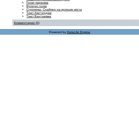
Гонки парковка
Вуличні гонки
Стрілялка: Снайпер на вулицях міста
Таксі Амстердам
Таксі Вантажівка
Комментарии (0)
Powered by
DataLife Engine