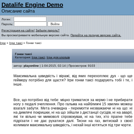
Datalife Engine Demo
Описание сайта
Логин:
Пароль:
Регистрация на сайте!
Забыли пароль?
Вы просматриваете мобильную версию сайта.
Перейти на полную версию сайта.
Ігри
»
Ігри таксі
» Гонки таксі
Гонки таксі
Категория:
Ігри таксі
,
Ігри для хлопців
автор:
playonline
| 1-04-2015, 02:14 | Просмотров: 9103
Максимальна швидкість і віражі, від яких перехоплює дух - що ще
геймеру потрібно для щастя? Ігри гонки таксі подарують тобі і те, і
інше.
Все, що потрібно від тебе: міцно триматися за кермо і не прибирати
ногу з педалі зчеплення. Про гальма на найближчі 15 хвилин можеш
взагалі забути. Мета очевидна - перемогти незважаючи ні на що: ні
на димлячі покришки, ні на що зійшли з дистанції сусідів, ні на аварії,
які ти вільно чи мимоволі спровокував, ні на тих, хто прагне тебе
підрізати і не дає рухатися далі. Тисни на газ, витискай з своєї
колимаги максимальну швидкість, і нехай інші котяться під три чорти.