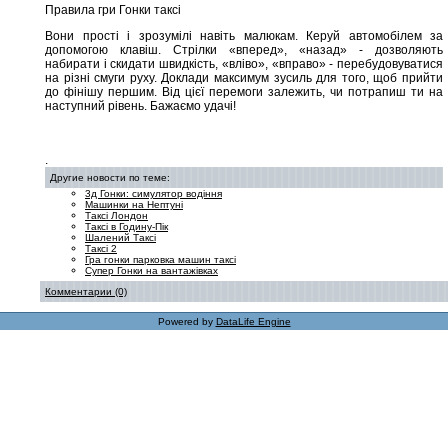
Правила гри Гонки таксі
Вони прості і зрозумілі навіть малюкам. Керуй автомобілем за
допомогою клавіш. Стрілки «вперед», «назад» - дозволяють
набирати і скидати швидкість, «вліво», «вправо» - перебудовуватися
на різні смуги руху. Доклади максимум зусиль для того, щоб прийти
до фінішу першим. Від цієї перемоги залежить, чи потрапиш ти на
наступний рівень. Бажаємо удачі!
.
Другие новости по теме:
3д Гонки: симулятор водіння
Машинки на Нептуні
Таксі Лондон
Таксі в Годину-Пік
Шалений Таксі
Таксі 2
Гра гонки парковка машин таксі
Супер Гонки на вантажівках
Комментарии (0)
Powered by
DataLife Engine