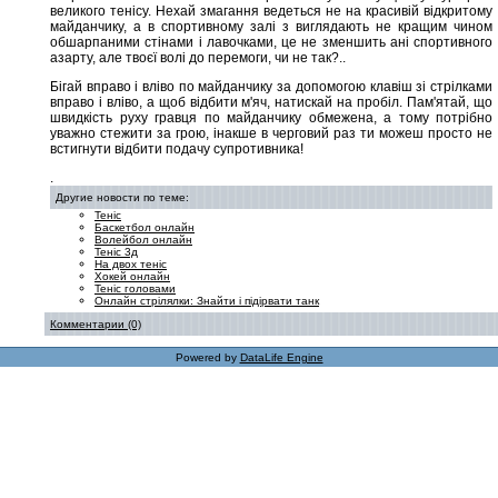
великого тенісу. Нехай змагання ведеться не на красивій відкритому
майданчику, а в спортивному залі з виглядають не кращим чином
обшарпаними стінами і лавочками, це не зменшить ані спортивного
азарту, але твоєї волі до перемоги, чи не так?..
Бігай вправо і вліво по майданчику за допомогою клавіш зі стрілками
вправо і вліво, а щоб відбити м'яч, натискай на пробіл. Пам'ятай, що
швидкість руху гравця по майданчику обмежена, а тому потрібно
уважно стежити за грою, інакше в черговий раз ти можеш просто не
встигнути відбити подачу супротивника!
.
Другие новости по теме:
Теніс
Баскетбол онлайн
Волейбол онлайн
Теніс 3д
На двох теніс
Хокей онлайн
Теніс головами
Онлайн стрілялки: Знайти і підірвати танк
Комментарии (0)
Powered by
DataLife Engine