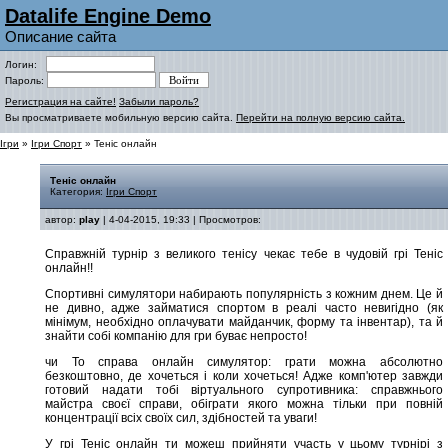
Datalife Engine Demo
Описание сайта
Логин:
Пароль:
Регистрация на сайте!
Забыли пароль?
Вы просматриваете мобильную версию сайта.
Перейти на полную версию сайта.
Ігри
»
Ігри Спорт
» Теніс онлайн
Теніс онлайн
Категория:
Ігри Спорт
автор:
play
| 4-04-2015, 19:33 | Просмотров:
Справжній турнір з великого тенісу чекає тебе в чудовій грі Теніс
онлайн!!
Спортивні симулятори набирають популярність з кожним днем. Це й
не дивно, адже займатися спортом в реалі часто невигідно (як
мінімум, необхідно оплачувати майданчик, форму та інвентар), та й
знайти собі компанію для гри буває непросто!
чи То справа онлайн симулятор: грати можна абсолютно
безкоштовно, де хочеться і коли хочеться! Адже комп'ютер завжди
готовий надати тобі віртуального супротивника: справжнього
майстра своєї справи, обіграти якого можна тільки при повній
концентрації всіх своїх сил, здібностей та уваги!
У грі Теніс онлайн ти можеш прийняти участь у цьому турнірі з