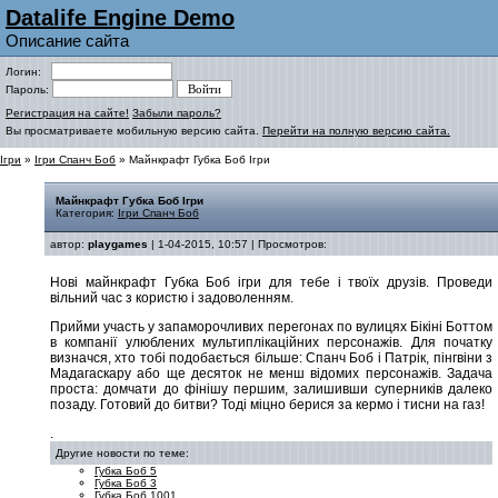
Datalife Engine Demo
Описание сайта
Логин:
Пароль:
Регистрация на сайте!
Забыли пароль?
Вы просматриваете мобильную версию сайта.
Перейти на полную версию сайта.
Ігри
»
Ігри Спанч Боб
» Майнкрафт Губка Боб Ігри
Майнкрафт Губка Боб Ігри
Категория:
Ігри Спанч Боб
автор:
playgames
| 1-04-2015, 10:57 | Просмотров:
Нові майнкрафт Губка Боб ігри для тебе і твоїх друзів. Проведи
вільний час з користю і задоволенням.
Прийми участь у запаморочливих перегонах по вулицях Бікіні Боттом
в компанії улюблених мультиплікаційних персонажів. Для початку
визначся, хто тобі подобається більше: Спанч Боб і Патрік, пінгвіни з
Мадагаскару або ще десяток не менш відомих персонажів. Задача
проста: домчати до фінішу першим, залишивши суперників далеко
позаду. Готовий до битви? Тоді міцно берися за кермо і тисни на газ!
.
Другие новости по теме:
Губка Боб 5
Губка Боб 3
Губка Боб 1001