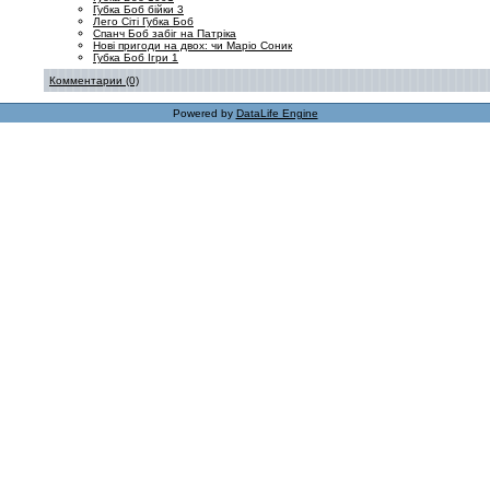
Губка Боб бійки 3
Лего Сіті Губка Боб
Спанч Боб забіг на Патріка
Нові пригоди на двох: чи Маріо Соник
Губка Боб Ігри 1
Комментарии (0)
Powered by
DataLife Engine