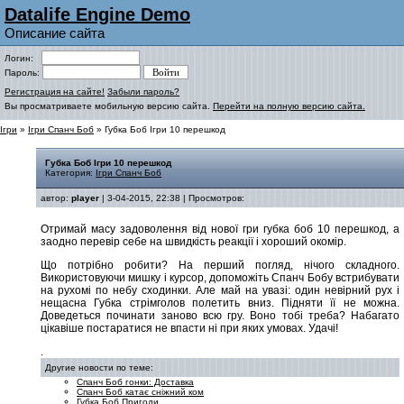
Datalife Engine Demo
Описание сайта
Логин:
Пароль:
Регистрация на сайте!
Забыли пароль?
Вы просматриваете мобильную версию сайта.
Перейти на полную версию сайта.
Ігри
»
Ігри Спанч Боб
» Губка Боб Ігри 10 перешкод
Губка Боб Ігри 10 перешкод
Категория:
Ігри Спанч Боб
автор:
player
| 3-04-2015, 22:38 | Просмотров:
Отримай масу задоволення від нової гри губка боб 10 перешкод, а
заодно перевір себе на швидкість реакції і хороший окомір.
Що потрібно робити? На перший погляд, нічого складного.
Використовуючи мишку і курсор, допоможіть Спанч Бобу встрибувати
на рухомі по небу сходинки. Але май на увазі: один невірний рух і
нещасна Губка стрімголов полетить вниз. Підняти її не можна.
Доведеться починати заново всю гру. Воно тобі треба? Набагато
цікавіше постаратися не впасти ні при яких умовах. Удачі!
.
Другие новости по теме:
Спанч Боб гонки: Доставка
Спанч Боб катає сніжний ком
Губка Боб Пригоди