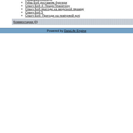
Губка Боб доставляє бургери
Спанч Боб 3: Пошук Планктону
Спанч Боб пригоди на медузной піраміді
Спанч Боб 5
Спанч Боб: Пригоди на повітряній кулі
Комментарии (0)
Powered by
DataLife Engine