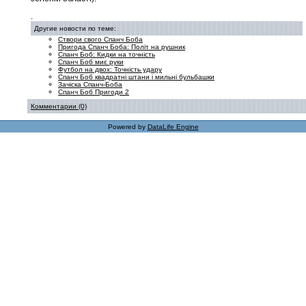
.
Другие новости по теме:
Створи свого Спанч Боба
Пригода Спанч Боба: Політ на рушник
Спанч Боб: Кидки на точність
Спанч Боб миє руки
Футбол на двох: Точність удару
Спанч Боб квадратні штани і мильні бульбашки
Зачіска Спанч-Боба
Спанч Боб Пригоди 2
Комментарии (0)
Powered by
DataLife Engine