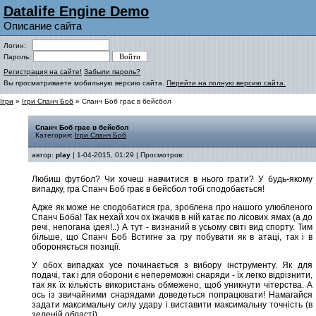
Datalife Engine Demo
Описание сайта
Логин:
Пароль:
Регистрация на сайте!
Забыли пароль?
Вы просматриваете мобильную версию сайта.
Перейти на полную версию сайта.
Ігри
»
Ігри Спанч Боб
» Спанч Боб грає в бейсбол
Спанч Боб грає в бейсбол
Категория:
Ігри Спанч Боб
автор:
play
| 1-04-2015, 01:29 | Просмотров:
Любиш футбол? Чи хочеш навчитися в нього грати? У будь-якому
випадку, гра Спанч Боб грає в бейсбол тобі сподобається!
Адже як може не сподобатися гра, зроблена про нашого улюбленого
Спанч Боба! Так нехай хоч ох їжачків в ній катає по лісових ямах (а до
речі, непогана ідея!..) А тут - визнаний в усьому світі вид спорту. Тим
більше, що Спанч Боб Встигне за гру побувати як в атаці, так і в
обороняється позиції.
У обох випадках усе починається з вибору інструменту. Як для
подачі, так і для оборони є непереможні снаряди - їх легко відрізнити,
так як їх кількість використань обмежено, щоб уникнути чітерства. А
ось із звичайними снарядами доведеться попрацювати! Намагайся
задати максимальну силу удару і виставити максимальну точність (в
зеленій області).