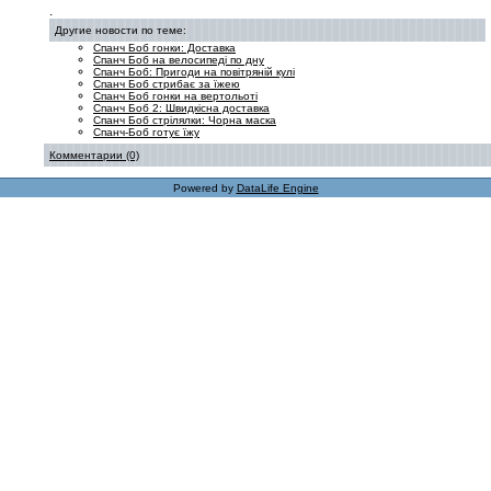
.
Другие новости по теме:
Спанч Боб гонки: Доставка
Спанч Боб на велосипеді по дну
Спанч Боб: Пригоди на повітряній кулі
Спанч Боб стрибає за їжею
Спанч Боб гонки на вертольоті
Спанч Боб 2: Швидкісна доставка
Спанч Боб стрілялки: Чорна маска
Спанч-Боб готує їжу
Комментарии (0)
Powered by
DataLife Engine