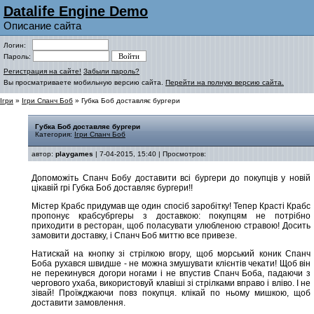
Datalife Engine Demo
Описание сайта
Логин:
Пароль:
Регистрация на сайте!
Забыли пароль?
Вы просматриваете мобильную версию сайта.
Перейти на полную версию сайта.
Ігри
»
Ігри Спанч Боб
» Губка Боб доставляє бургери
Губка Боб доставляє бургери
Категория:
Ігри Спанч Боб
автор:
playgames
| 7-04-2015, 15:40 | Просмотров:
Допоможіть Спанч Бобу доставити всі бургери до покупців у новій
цікавій грі Губка Боб доставляє бургери!!
Містер Крабс придумав ще один спосіб заробітку! Тепер Красті Крабс
пропонує крабсубргеры з доставкою: покупцям не потрібно
приходити в ресторан, щоб поласувати улюбленою стравою! Досить
замовити доставку, і Спанч Боб миттю все привезе.
Натискай на кнопку зі стрілкою вгору, щоб морський коник Спанч
Боба рухався швидше - не можна змушувати клієнтів чекати! Щоб він
не перекинувся догори ногами і не впустив Спанч Боба, падаючи з
чергового ухаба, використовуй клавіші зі стрілками вправо і вліво. І не
зівай! Проїжджаючи повз покупця. клікай по ньому мишкою, щоб
доставити замовлення.