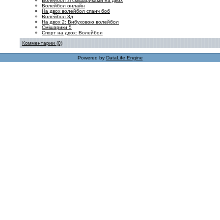
Волейбол зі смішариками на двох
Волейбол онлайн
На двох волейбол спанч боб
Волейбол 3д
На двох 2: Вибуховою волейбол
Смішарики 5
Спорт на двох: Волейбол
Комментарии (0)
Powered by
DataLife Engine