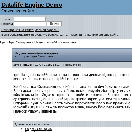
Datalife Engine Demo
Описание сайта
Логин:
Пароль:
Регистрация на сайте!
Забыли пароль?
Вы просматриваете мобильную версию сайта.
Перейти на полную версию сайта.
Ігри
»
Ігри Смішарики
» На двох волейбол смішарики
На двох волейбол смішарики
Категория:
Ігри Смішарики
автор:
player
| 12-04-2015, 15:17 | Просмотров:
Ігри На двох волейбол смішарики настільки динамічні, що просто не
встигаєш натискати на потрібні кнопки.
Зроблена гра Смішарики волейбол за аналогією футболу головами.
Вона досить популярна і приваблює немислиму кількість віртуальних
вболівальників. Задача проста - забити якомога більше голів
супернику. Для цього в повній мірі потрібно користуватися стрибками
і ударами руки. Можна навіть зможе перехопити пас з вже практично
гольовій ситуації. Стеж за польотом м'яча, вчасно його перехватывай
і наноси удару у відповідь.
.
Другие новости по теме:
На двох Смішарики