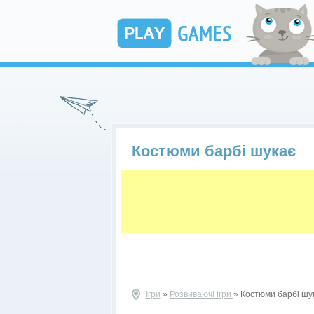
Костюми барбі шукає
Ігри
»
Розвиваючі ігри
» Костюми барбі шу