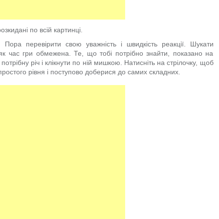
розкидані по всій картинці.
й! Пора перевірити свою уважність і швидкість реакції. Шукати
як час гри обмежена. Те, що тобі потрібно знайти, показано на
отрібну річ і клікнути по ній мишкою. Натисніть на стрілочку, щоб
простого рівня і поступово доберися до самих складних.