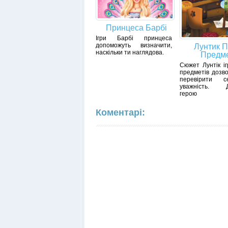
Принцеса Барбі
Ігри Барбі принцеса
допоможуть визначити,
Лунтик 
наскільки ти наглядова.
Предме
Сюжет Лунтік і
предметів дозво
перевірити 
уважність. Д
герою
Коментарі: