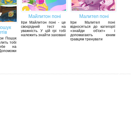
Майлитон поні
Малител поні
Ігри Майлитон поні - це
Ігри Малител поні
своєрідний тест на
відносяться до категорії
Пошук
уважність. У цій грі тобі
«знайди об'єкт» і
тів
належить знайти заховані
допомагають юним
гри Пошук
гравцям тренувати
лить тобі
себе на
опоможи