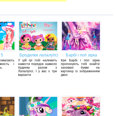
 5
Бродилки лалалупсі
Барбі і поп зірка
помагають
У цій грі тобі належить
Ігри Барбі і поп зірка
жність і
навести порядок навколо
пропонують тобі знайти
ь.
будинку разом з
заховані букви на
Лалалупсі. І у вас є три
картинці із зображенням
варіанти
двох