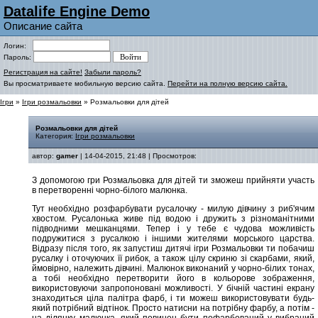
Datalife Engine Demo
Описание сайта
Логин:
Пароль:
Регистрация на сайте!
Забыли пароль?
Вы просматриваете мобильную версию сайта.
Перейти на полную версию сайта.
Ігри
»
Ігри розмальовки
» Розмальовки для дітей
Розмальовки для дітей
Категория:
Ігри розмальовки
автор:
gamer
| 14-04-2015, 21:48 | Просмотров:
З допомогою гри Розмальовка для дітей ти зможеш прийняти участь
в перетворенні чорно-білого малюнка.
Тут необхідно розфарбувати русалочку - милую дівчину з риб'ячим
хвостом. Русалонька живе під водою і дружить з різноманітними
підводними мешканцями. Тепер і у тебе є чудова можливість
подружитися з русалкою і іншими жителями морського царства.
Відразу після того, як запустиш дитячі ігри Розмальовки ти побачиш
русалку і оточуючих її рибок, а також цілу скриню зі скарбами, який,
ймовірно, належить дівчині. Малюнок виконаний у чорно-білих тонах,
а тобі необхідно перетворити його в кольорове зображення,
використовуючи запропоновані можливості. У бічній частині екрану
знаходиться ціла палітра фарб, і ти можеш використовувати будь-
який потрібний відтінок. Просто натисни на потрібну фарбу, а потім -