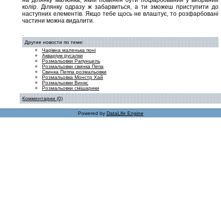
на ділянку малюнка, який повинен бути пофарбований у вибраний
колір. Ділянку одразу ж забарвиться, а ти зможеш приступити до
наступних елементів. Якщо тебе щось не влаштує, то розфарбовані
частини можна видалити.
.
Другие новости по теме:
Чарівна маленька поні
Акваріум русалки
Розмальовки Рапунцель
Розмальовки свинка Пепа
Свинка Пеппа розмальовки
Розмальовка Монстр Хай
Розмальовки Винкс
Розмальовки смішарики
Комментарии (0)
Powered by
DataLife Engine