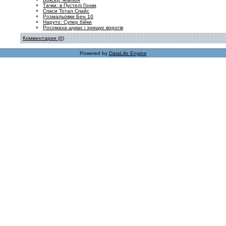
Тачки: в Пустелі Гонки
Спаси Тотал Спайс
Розмальовки Бен 10
Наруто: Супер бійки
Росомаха шукає і знищує ворогів
Комментарии (0)
Powered by
DataLife Engine