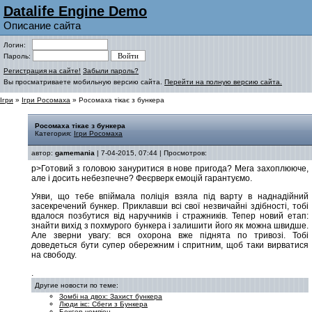
Datalife Engine Demo
Описание сайта
Логин:
Пароль:
Регистрация на сайте!
Забыли пароль?
Вы просматриваете мобильную версию сайта.
Перейти на полную версию сайта.
Ігри
»
Ігри Росомаха
» Росомаха тікає з бункера
Росомаха тікає з бункера
Категория:
Ігри Росомаха
автор:
gamemania
| 7-04-2015, 07:44 | Просмотров:
p>Готовий з головою зануритися в нове пригода? Мега захоплююче,
але і досить небезпечне? Феєрверк емоцій гарантуємо.
Уяви, що тебе впіймала поліція взяла під варту в наднадійний
засекречений бункер. Приклавши всі свої незвичайні здібності, тобі
вдалося позбутися від наручників і стражників. Тепер новий етап:
знайти вихід з похмурого бункера і залишити його як можна швидше.
Але зверни увагу: вся охорона вже піднята по тривозі. Тобі
доведеться бути супер обережним і спритним, щоб таки вирватися
на свободу.
.
Другие новости по теме:
Зомбі на двох: Захист бункера
Люди ікс: Сбеги з Бункера
Боксер чемпіон