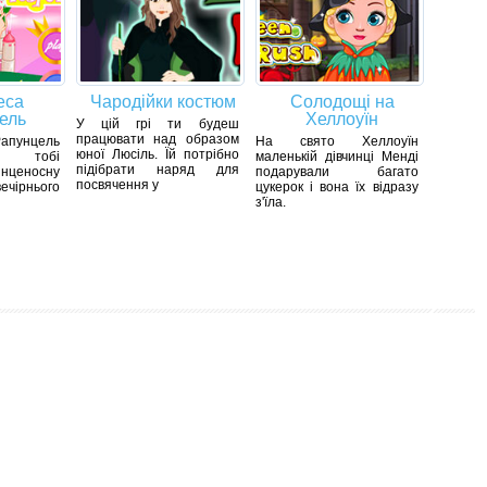
еса
Чародійки костюм
Солодощі на
ель
Хеллоуїн
У цій грі ти будеш
працювати над образом
апунцель
На свято Хеллоуїн
юної Люсіль. Їй потрібно
ь тобі
маленькій дівчинці Менді
підібрати наряд для
нценосну
подарували багато
посвячення у
чірнього
цукерок і вона їх відразу
з'їла.