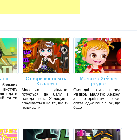
анці
Створи костюм на
Малятко Хейзел
Хеллоуїн
різдво
бальних
 виступу
Маленька дівчинка
Сьогодні вечір перед
глядати
готується до балу з
Різдвом. Малятко Хейзел
ій грі ти
нагоди свята Хеллоуїн і
з нетерпінням чекає
сподівається на те, що ти
свята, адже вона знає, що
пошиєш їй
буде