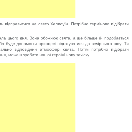
ть відправитися на свято Хеллоуїн. Потрібно терміново підібрати
ала цього дня. Вона обожнює свята, а ще більше їй подобається
еба буде допомогти принцесі підготуватися до вечірнього шоу. Ти
ально відповідний атмосфері свята. Потім потрібно підібрати
ня, можеш зробити нашої героїні нову зачіску.