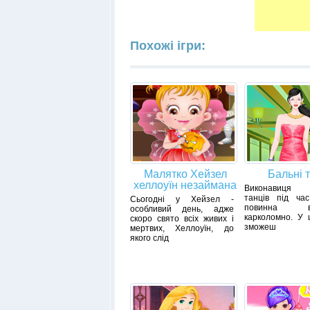
Похожі ігри:
Малятко Хейзел
Бальні т
хеллоуїн незаймана
Виконавиця 
танців під час
Сьогодні у Хейзел -
повинна ви
особливий день, адже
карколомно. У ц
скоро свято всіх живих і
зможеш
мертвих, Хеллоуїн, до
якого слід