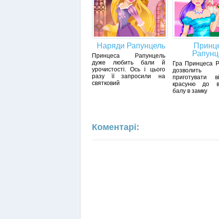
Наряди Рапунцель
Принц
Рапунц
Принцеса Рапунцель
дуже любить бали й
Гра Принцеса Р
урочистості. Ось і цього
дозволит
разу її запросили на
приготувати ві
святковий
красуню до ве
балу в замку
Коментарі: