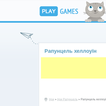
Рапунцель хеллоуїн
Ігри
»
Ігри Рапунцель
» Рапунцель хеллоу