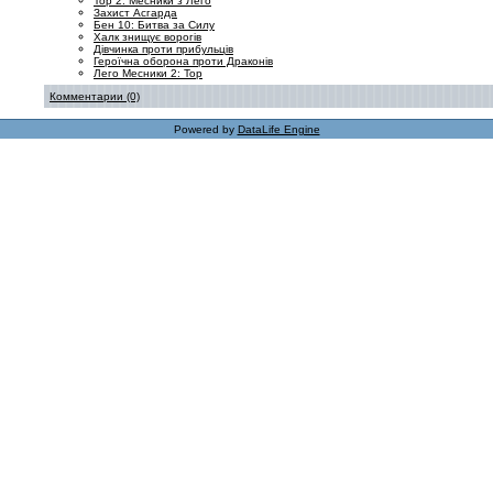
Тор 2: Месники з Лего
Захист Асгарда
Бен 10: Битва за Силу
Халк знищує ворогів
Дівчинка проти прибульців
Героїчна оборона проти Драконів
Лего Месники 2: Тор
Комментарии (0)
Powered by
DataLife Engine