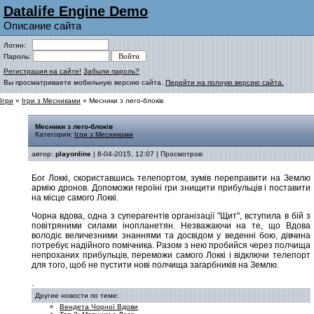
Datalife Engine Demo
Описание сайта
Логин:
Пароль:
Регистрация на сайте!
Забыли пароль?
Вы просматриваете мобильную версию сайта.
Перейти на полную версию сайта.
Ігри
»
Ігри з Месниками
» Месники з лего-блоків
Месники з лего-блоків
Категория:
Ігри з Месниками
автор:
playonline
| 8-04-2015, 12:07 | Просмотров:
Бог Локкі, скориставшись телепортом, зумів переправити на Землю
армію дронов. Допоможи героїні гри знищити прибульців і поставити
на місце самого Локкі.
Чорна вдова, одна з суперагентів організації "Щит", вступила в бій з
повітряними силами інопланетян. Незважаючи на те, що Вдова
володіє величезними знаннями та досвідом у веденні бою, дівчина
потребує надійного помічника. Разом з нею пробийся через полчища
непроханих прибульців, переможи самого Локкі і відключи телепорт
для того, щоб не пустити нові полчища загарбників на Землю.
.
Другие новости по теме:
Вендета Чорної Вдови