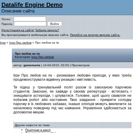
Datalife Engine Demo
Описание сайта
Логин:
Пароль:
Регистрация на сайте!
Забыли пароль?
Вы просматриваете мобильную версию сайта.
Перейти на полную версию сайта.
Ігри
»
Ігри Про любов
» Про любов на пк
Про любов на пк
Категория:
Ігри Про любов
автор:
gamemania
| 14-04-2015, 02:03 | Просмотров:
Ігри Про любов на пк - ризиковані любовні пригоди, у яких треба
продемонструвати відмінну реакцію і кмітливість.
Ти підеш у тренувальний політ разом із закоханою парочкою
студентів. Закохані, як завжди у своєму репертуарі - встигають і
знищувати астероїди, і цілуватися. Головне, щоб цього свавілля не
побачив робот або наставник. Твоє завдання - прикрити солодку
парочку в їх любовних забавах, інакше хлопців можуть виключити за
неналежну поведінку під час навчання. Управління здійснюється за
допомогою мишки.
.
Другие новости по теме:
Поцілунки в школі