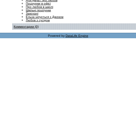
Для дівчат про любов
Поцілунки в офісі
Про любов в школі
Шкільні поцілунки
Закохані
Ельза цілується з Джеком
Любов з сусідом
Комментарии (0)
Powered by
DataLife Engine