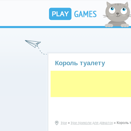
Король туалету
Ігри
»
Ігри приколи для дівчаток
» Король 