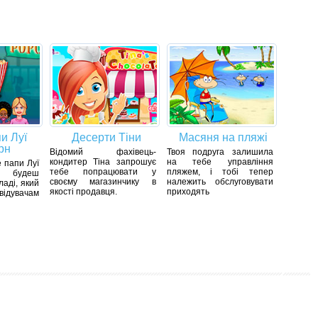
и Луї
Десерти Тіни
Масяня на пляжі
рн
Відомий фахівець-
Твоя подруга залишила
кондитер Тіна запрошує
на тебе управління
е папи Луї
тебе попрацювати у
пляжем, і тобі тепер
 будеш
своєму магазинчику в
належить обслуговувати
ладі, який
якості продавця.
приходять
ідувачам