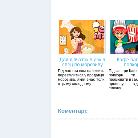
Для дівчаток 9 років
Кафе пап
спец по морозиву
попко
Під час гри вам належить
Під час гри Каф
перевтілитися у продавця
попкорн ти
морозива, який знає толк
працювати в зак
в цьому холодному
пропонує відв
смачну
Коментарі: