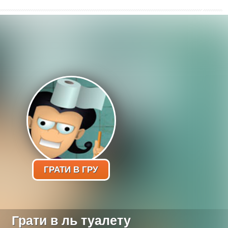
ГРАТИ В ГРУ
Грати в ль туалету