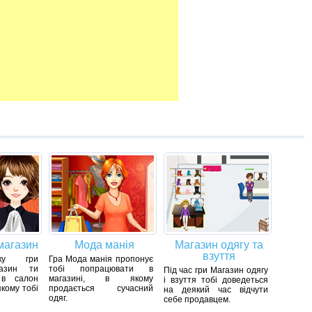
магазин
Мода манія
Магазин одягу та
взуття
ску гри
Гра Мода манія пропонує
газин ти
тобі попрацювати в
Під час гри Магазин одягу
 в салон
магазині, в якому
і взуття тобі доведеться
якому тобі
продається сучасний
на деякий час відчути
одяг.
себе продавцем.