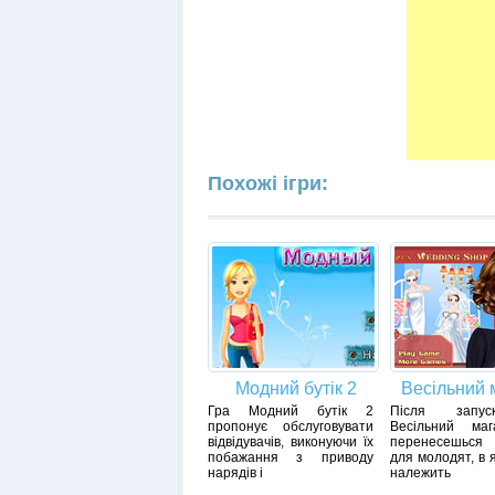
Похожі ігри:
Модний бутік 2
Весільний 
Гра Модний бутік 2
Після запу
пропонує обслуговувати
Весільний ма
відвідувачів, виконуючи їх
перенесешься
побажання з приводу
для молодят, в 
нарядів і
належить