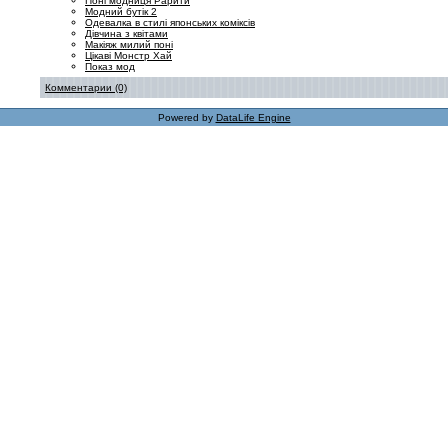
Поні модниця Рарити
Модний бутік 2
Одевалка в стилі японських коміксів
Дівчина з квітами
Макіяж милий поні
Цікаві Монстр Хай
Показ мод
Комментарии (0)
Powered by
DataLife Engine