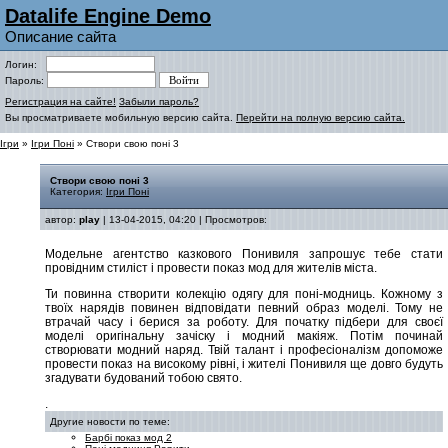
Datalife Engine Demo
Описание сайта
Логин:
Пароль:
Регистрация на сайте!
Забыли пароль?
Вы просматриваете мобильную версию сайта.
Перейти на полную версию сайта.
Ігри
»
Ігри Поні
» Створи свою поні 3
Створи свою поні 3
Категория:
Ігри Поні
автор:
play
| 13-04-2015, 04:20 | Просмотров:
Модельне агентство казкового Понивиля запрошує тебе стати
провідним стиліст і провести показ мод для жителів міста.
Ти повинна створити колекцію одягу для поні-модниць. Кожному з
твоїх нарядів повинен відповідати певний образ моделі. Тому не
втрачай часу і берися за роботу. Для початку підбери для своєї
моделі оригінальну зачіску і модний макіяж. Потім починай
створювати модний наряд. Твій талант і професіоналізм допоможе
провести показ на високому рівні, і жителі Понивиля ще довго будуть
згадувати будований тобою свято.
.
Другие новости по теме:
Барбі показ мод 2