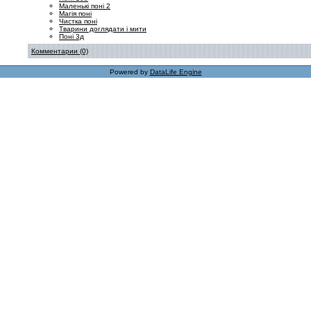
Маленькі поні 2
Магія поні
Чистка поні
Тварини доглядати і мити
Поні 3д
Комментарии (0)
Powered by
DataLife Engine