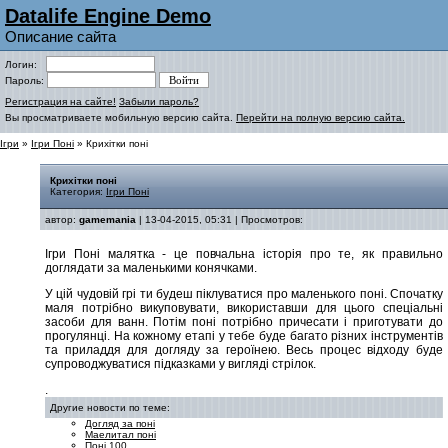
Datalife Engine Demo
Описание сайта
Логин:
Пароль:
Регистрация на сайте!
Забыли пароль?
Вы просматриваете мобильную версию сайта.
Перейти на полную версию сайта.
Ігри
»
Ігри Поні
» Крихітки поні
Крихітки поні
Категория:
Ігри Поні
автор:
gamemania
| 13-04-2015, 05:31 | Просмотров:
Ігри Поні малятка - це повчальна історія про те, як правильно
доглядати за маленькими конячками.
У цій чудовій грі ти будеш піклуватися про маленького поні. Спочатку
маля потрібно викуповувати, використавши для цього спеціальні
засоби для ванн. Потім поні потрібно причесати і приготувати до
прогулянці. На кожному етапі у тебе буде багато різних інструментів
та приладдя для догляду за героїнею. Весь процес відходу буде
супроводжуватися підказками у вигляді стрілок.
.
Другие новости по теме:
Догляд за поні
Маелитал поні
Поні 100