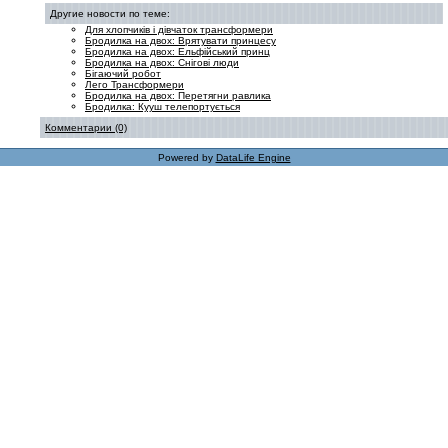
Другие новости по теме:
Для хлопчиків і дівчаток трансформери
Бродилка на двох: Врятувати принцесу
Бродилка на двох: Ельфійський принц
Бродилка на двох: Снігові люди
Бігаючий робот
Лего Трансформери
Бродилка на двох: Перетягни равлика
Бродилка: Кууш телепортується
Комментарии (0)
Powered by
DataLife Engine