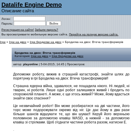
Datalife Engine Demo
Описание сайта
Логин:
Пароль:
Регистрация на сайте!
Забыли пароль?
Вы просматриваете мобильную версию сайта.
Перейти на полную версию сайта.
Ігри
»
Ігри на двох
»
Ігри бродилки на двох
» Бродилка на двох: Втеча трансформерів
Бродилка на двох: Втеча трансформерів
Категория:
Ігри на двох
»
Ігри бродилки на двох
автор:
playonline
| 5-04-2015, 14:45 | Просмотров:
Допоможи роботу, вижив в страшній катастрофі, знайти шлях до
порятунку в грі Бродилка на двох: Втеча трансформерів!!
Страшна ядерна війна, здавалося, не пощадила нікого. Ні людей, ні
тварин, ні роботів. Лише одні робот залишився живий і бродить по
спорожнілій планеті. А може, є ще хтось живий? Може, йому вдасться
знайти своє спасіння?
Це незвичайний робот! Він може розбиратися на дві частини, його
торс може подорожувати окремо від ніг. Це дає йому в два рази
більше шансів відшукати те, що він шукає!! Керуй його верхньою
половиною за допомогою клавіш WASD, а нижній - за допомогою
клавіш зі стрілками. Щоб з'єднати частини робота разом, натисни E.
.