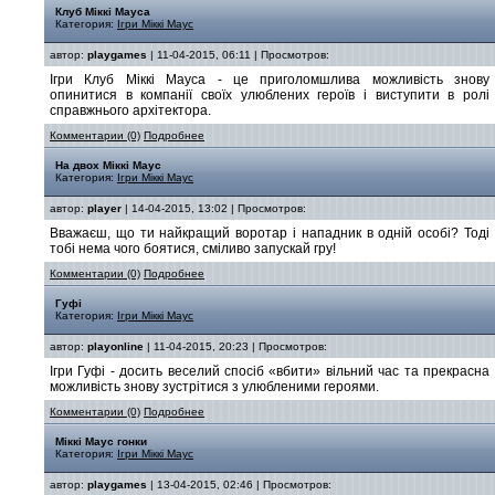
Клуб Міккі Мауса
Категория:
Ігри Міккі Маус
автор:
playgames
| 11-04-2015, 06:11 | Просмотров:
Ігри Клуб Міккі Мауса - це приголомшлива можливість знову
опинитися в компанії своїх улюблених героїв і виступити в ролі
справжнього архітектора.
Комментарии (0)
Подробнее
На двох Міккі Маус
Категория:
Ігри Міккі Маус
автор:
player
| 14-04-2015, 13:02 | Просмотров:
Вважаєш, що ти найкращий воротар і нападник в одній особі? Тоді
тобі нема чого боятися, сміливо запускай гру!
Комментарии (0)
Подробнее
Гуфі
Категория:
Ігри Міккі Маус
автор:
playonline
| 11-04-2015, 20:23 | Просмотров:
Ігри Гуфі - досить веселий спосіб «вбити» вільний час та прекрасна
можливість знову зустрітися з улюбленими героями.
Комментарии (0)
Подробнее
Міккі Маус гонки
Категория:
Ігри Міккі Маус
автор:
playgames
| 13-04-2015, 02:46 | Просмотров: