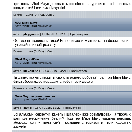
Ігри гонки Міккі Маус дозволять повністю зануритися в світ високих
швидкостей і гострих відчуттів!
Комментарии (0)
Подробнее
Нові Міккі Маус
Категория:
Ігри Міккі Маус
автор:
playgames
| 10-04-2015, 02:55 | Просмотров:
Ох, вже ці діснеївські герої! Відпочиваючи у дядечка на фермі, вони і
тут знайшли собі розвагу.
Комментарии (0)
Подробнее
Міккі Маус бійки
Категория:
Ігри Міккі Маус
автор:
playonline
| 12-04-2015, 04:21 | Просмотров:
Ти давно мріяв створити свого власного робота? Тоді ігри Міккі Маус
бійки обов'язково порадують тебе і твоїх друзів.
Комментарии (0)
Подробнее
Міккі Маус чарівна пензлик
Категория:
Ігри Міккі Маус
автор:
gamer
| 16-04-2015, 18:22 | Просмотров:
Всі альбоми, серветки, кахель і шпалери вже розмальовані, а творчих
ідей ще нескінченне безліч? Тоді гра Міккі Маус чарівна пензлик
збереже світ у твоїй сім'ї і розширить горизонти твоїх художніх
задумів.