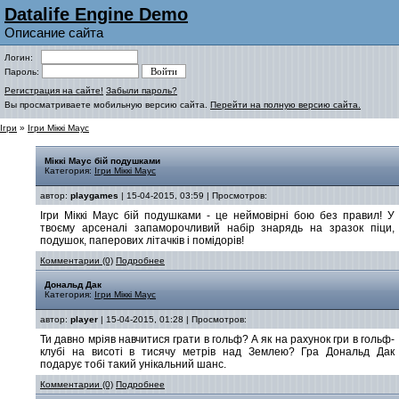
Datalife Engine Demo
Описание сайта
Логин:
Пароль:
Регистрация на сайте!
Забыли пароль?
Вы просматриваете мобильную версию сайта.
Перейти на полную версию сайта.
Ігри
»
Ігри Міккі Маус
Міккі Маус бій подушками
Категория:
Ігри Міккі Маус
автор:
playgames
| 15-04-2015, 03:59 | Просмотров:
Ігри Міккі Маус бій подушками - це неймовірні бою без правил! У
твоєму арсеналі запаморочливий набір знарядь на зразок піци,
подушок, паперових літачків і помідорів!
Комментарии (0)
Подробнее
Дональд Дак
Категория:
Ігри Міккі Маус
автор:
player
| 15-04-2015, 01:28 | Просмотров:
Ти давно мріяв навчитися грати в гольф? А як на рахунок гри в гольф-
клубі на висоті в тисячу метрів над Землею? Гра Дональд Дак
подарує тобі такий унікальний шанс.
Комментарии (0)
Подробнее