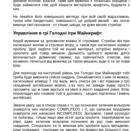
дійовою особою. Власне, саме цей мужичок з іспанської борідкою і
буде займатися тим, щоб збирати матеріали, крафтить, будувати з
них.
Не лякайся його зовнішнього вигляду: при всій своїй відразливою,
трохи ніби бандитської, зовнішності, це добрий малий - він охоче
виконує твої прохання - от тільки, шкода, не дуже високо стрибає.
Управління в грі Голодні ігри Майнкрафт
Керуй мужиком за допомогою клавіш зі стрілками. Стрибає він при
натисканні кнопки зі стрілкою вгору, а також при натисканні клавіші
пробілу. Щоб задіяти той чи інший матеріал, потрібно вибрати і
захопити цей товар мишкою. Дальність здібності мужичка діяти
визначається довжиною смужки, що закінчується плюсом, яка
незмінно тягнеться від мужичка за твоєю мишкою, куди б ти не повів
руку.
Для переходу на наступний рівень гри Голодні ігри Майнкрафт тобі
треба буде виконати список завдань. Ознайомитися з ним ти можеш,
натиснувши клавішу T. На жаль, весь список (як і всі підказки у грі)
складений англійською мовою, з-за чого не завжди буває просто
зрозуміти, що ж саме мається на увазі в якості завдання рівня. Втім,
перекладач або словник тобі в допомогу - заодно підтягнеш і рівень
англійської.
Зверни увагу, що в списку справ є ті, що позначені зеленим кольором
(навпроти них написано COMPLITED!) і ті, що написані бордовим
(навпроти них написано INCOMPLITED). Зрозуміло, такий розподіл
ти побачиш, тільки якщо вже встиг щось зробити, перебуваючи на
рівні, адже зеленим кольором позначені як раз таки виконані
завдання. Спеціально ти їх виконав або зробила щось випадково,
поки оглядався - програму не хвилює. На відміну від більшості ігор,