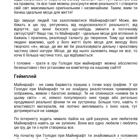
на правила, ти все-таки можеш розсунути межі реальності і створити
свій світ максимально оригінальним і незвичайним. Таким, яким ти
бачиш ідеальне місце для життя!
Що змушує людей так захоплюватися Майнкрафтом? Може, він
біжать в цю гру, рятуючись від недосконалості реальності, від
відчуття, що вони безсилі що-небудь змінити в поточному
світоустрій? Якщо так, то Майнкрафт - ідеальне місце для втілення їх
бажань і прагнень, реалізації таланту до творення. Тому що кожній
людині важливо, щоб у його житті було місце для виходу його
творчого «я», місце, де він міг би реалізовувати діяльну і креативну
частину своєї натури. Місце, де від нього залежить якщо не все, то
хоча б більша частина того, що відбувається.
І головне - грати в гру Голодні ігри майнкрафт можна абсолютно
безкоштовно і без установки на комп'ютер на нашому сайті!!
Геймплей
Майнкрафт - не сама барвиста іграшка з точки зору графіки. У грі
Голодні ігри Майнкрафт ти не знайдеш реалістичних тривимірних
зображень, живою і багатою анімації. Ти не опинишся «немов би в
цьому світі» - ні, ніякого популярного нині триде або ретельно
продуманої реальної фізики ти не зустрінеш. Більше того, навіть ті
властивості матеріалів, які логічно випливають з їхніх назв, тут
дотримуються не завжди.
По інтернету ходить чимало байок на цей рахунок, але любителів
Майнкрафта навіть це не зупиняє. Вони все одно любили і люблять
цю гру, де ти з нуля створюєш все.
На початку гри Голодні ігри Майнкрафт ти знайомишся з головною