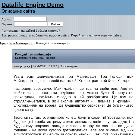
Datalife Engine Demo
Описание сайта
Логин:
Пароль:
Регистрация на сайте!
Забыли пароль?
Вы просматриваете мобильную версию сайта.
Перейти на полную версию сайта.
Ігри
»
Ігри Майнкрафт
» Голодні ігри майнкрафт
Голодні ігри майнкрафт
Категория:
Ігри Майнкрафт
автор:
play
| 6-04-2015, 11:37 | Просмотров:
Увага всім шанувальникам гри Майнкрафт! Гра Голодні ігри
Майнкрафт - це справжній мастплей! Хто не грав - той Філіп Кіркоров.
насправді, зрозуміло, Майнкрафт - це гра на любителя. Але не
любителя не настільки рідкісного, як можна було б очікувати,
враховуючи, наскільки складно в ній розібратися. Це вам не
стрілялка-бегался, в якій схопив автомат - і помчав з криками і
улюлюканням на ворога. Це будівництво серйозне! Це будівництво
цілого світу.
Твого світу, такого, яким його хочеш бачити саме ти! Зрозуміло, при
будівництві треба дотримуватися деяких законів - ну так адже і в
будь-якому творчості завжди є закони жанру, які хоч і не всюди, а
головне - не всіма суворо дотримуються, але все ж саме від них
відштовхуються, їх беруть за основу канону... Так і тут: орієнтуючись