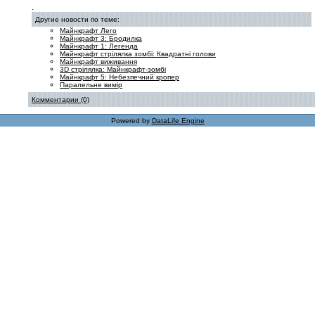
.
Другие новости по теме:
Майнкрафт Лего
Майнкрафт 3: Бродилка
Майнкрафт 1: Легенда
Майнкрафт стрілялка зомбі: Квадратні голови
Майнкрафт виживання
3D стрілялка: Майнкрафт-зомбі
Майнкрафт 5: Небезпечний кропер
Паралельне вимір
Комментарии (0)
Powered by
DataLife Engine