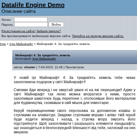
Datalife Engine Demo
Описание сайта
Логин:
Пароль:
Регистрация на сайте!
Забыли пароль?
Вы просматриваете мобильную версию сайта.
Перейти на полную версию сайта.
Ігри
»
Ігри Майнкрафт
» Майнкрафт 4: За тридев'ять земель
Майнкрафт 4: За тридев'ять земель
Категория:
Ігри Майнкрафт
автор:
shooter
| 7-04-2015, 11:46 | Просмотров:
У новій грі Майнкрафт 4: За тридев'ять земель тебе чекає
захоплююча подорож у світі Майнкрафт!!
Сміливо йди вперед і не звертай уваги ні на які перешкоди!! Адже у
світі Майнкрафт так легко можна впоратися з ними, просто
захопивши шматочок будь перепони і, оголосивши його матеріалом
для будівництва, сховавши в свій мішок для інвентарю.
Керуй переміщеннями свого персонажа за допомогою клавіш зі
стрілками на клавіатурі. Завдяки стрілками вправо і вліво твій герой
буде ходити вперед і назад, а стрілка вгору змусить його
підстрибнути. Щоб захоплювати і разрышать елементи ландшафту,
що знаходяться в безпосередній близькості від тебе, натискай на них
мишкою.