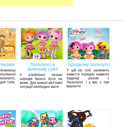
 піжама
Лалалупсі в
Бродилки лалалупсі
зеленому сукні
ожнюєш
У цій грі тобі належить
пулярної
навести порядок навколо
У улюбленої ляльки
Лалалупсі,
будинку разом з
нарядів багато бути не
 для тебе.
Лалалупсі. І у вас є три
може. Для кожної життєвої
варіанти
ситуації необхідно мати