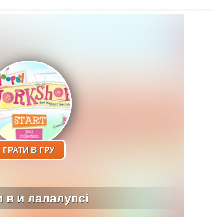
ГРАТИ В ГРУ
и в и лалалупсі