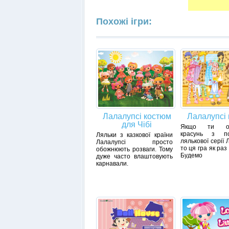
Похожі ігри:
Лалалупсі костюм
Лалалупсі
для Чібі
Якщо ти об
красунь з по
Ляльки з казкової країни
лялькової серії 
Лалалупсі просто
то ця гра як раз
обожнюють розваги. Тому
Будемо
дуже часто влаштовують
карнавали.