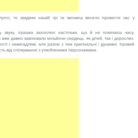
упсі, то завдяки нашій грі ти зможеш весело провести час у
му звуку, іграшка захоплює настільки, що й не помічаєш часу,
 вже давно завоювали мільйони сердець, як дітей, так і дорослих.
ості і невигадливі, але разом з тим оригінальні і душевні. Ігровий
сть від спілкування з улюбленими персонажами.