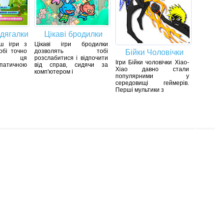
одягалки
Цікаві бродилки
ш ігри з
Цікаві ігри бродилки
обі точно
дозволять тобі
Бійки Чоловічки
ься ця
розслабитися і відпочити
Ігри Бійки чоловічки Xiao-
патичною
від справ, сидячи за
Xiao давно стали
комп'ютером і
популярними у
середовищі геймерів.
Перші мультики з