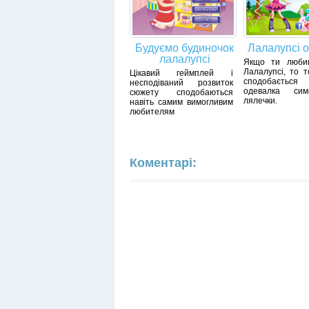
Будуємо будиночок
Лалалупсі 
лалалупсі
Якщо ти люби
Лалалупсі, то т
Цікавий геймплей і
сподобаєт
несподіваний розвиток
одевалка сим
сюжету сподобаються
лялечки.
навіть самим вимогливим
любителям
Коментарі: