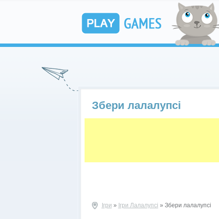
Збери лалалупсі
Ігри
»
Ігри Лалалупсі
» Збери лалалупсі