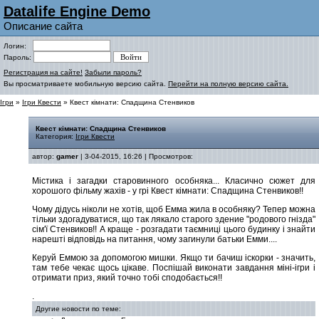
Datalife Engine Demo
Описание сайта
Логин:
Пароль:
Регистрация на сайте!
Забыли пароль?
Вы просматриваете мобильную версию сайта.
Перейти на полную версию сайта.
Ігри
»
Ігри Квести
» Квест кімнати: Спадщина Стенвиков
Квест кімнати: Спадщина Стенвиков
Категория:
Ігри Квести
автор:
gamer
| 3-04-2015, 16:26 | Просмотров:
Містика і загадки старовинного особняка... Класично сюжет для
хорошого фільму жахів - у грі Квест кімнати: Спадщина Стенвиков!!
Чому дідусь ніколи не хотів, щоб Емма жила в особняку? Тепер можна
тільки здогадуватися, що так лякало старого здение "родового гнізда"
сім'ї Стенвиков!! А краще - розгадати таємниці цього будинку і знайти
нарешті відповідь на питання, чому загинули батьки Емми....
Керуй Еммою за допомогою мишки. Якщо ти бачиш іскорки - значить,
там тебе чекає щось цікаве. Поспішай виконати завдання міні-ігри і
отримати приз, який точно тобі сподобається!!
.
Другие новости по теме: