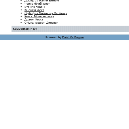
Догляд за малям Еммою
Чорно-білий квест
Втечу з лікарні
Кінський квест
Скубі Ду в Магічному Особняку
Квест: Місце злочину
Дракон Квест
Стімпанк квест: Дипония
Комментарии (0)
Powered by
DataLife Engine