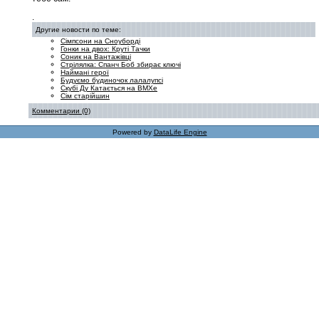
.
Другие новости по теме:
Сімпсони на Сноуборді
Гонки на двох: Круті Тачки
Соник на Вантажівці
Стрілялка: Спанч Боб збирає ключі
Наймані герої
Будуємо будиночок лалалупсі
Скубі Ду Катається на ВМХе
Сім старійшин
Комментарии (0)
Powered by
DataLife Engine