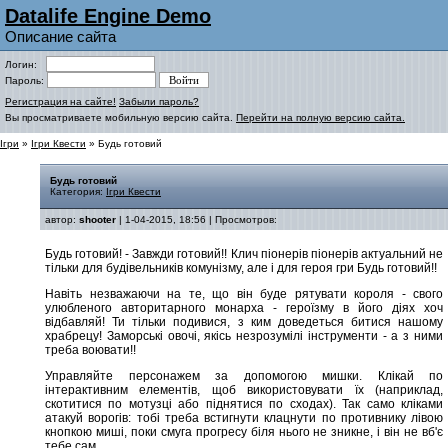
Datalife Engine Demo
Описание сайта
Логин:
Пароль:
Регистрация на сайте!
Забыли пароль?
Вы просматриваете мобильную версию сайта.
Перейти на полную версию сайта.
Ігри
»
Ігри Квести
» Будь готовий
Будь готовий
Категория:
Ігри Квести
автор:
shooter
| 1-04-2015, 18:56 | Просмотров:
Будь готовий! - Завжди готовий!! Клич піонерів піонерів актуальний не
тільки для будівельників комунізму, але і для героя гри Будь готовий!!
Навіть незважаючи на те, що він буде рятувати короля - свого
улюбленого авторитарного монарха - героїзму в його діях хоч
відбавляй! Ти тільки подивися, з ким доведеться битися нашому
храбрецу! Заморські овочі, якісь незрозумілі інструменти - а з ними
треба воювати!!
Управляйте персонажем за допомогою мишки. Клікай по
інтерактивним елементів, щоб використовувати їх (наприклад,
скотитися по мотузці або піднятися по сходах). Так само кліками
атакуй ворогів: тобі треба встигнути клацнути по противнику лівою
кнопкою миші, поки смуга прогресу біля нього не зникне, і він не вб'є
тебе сам.