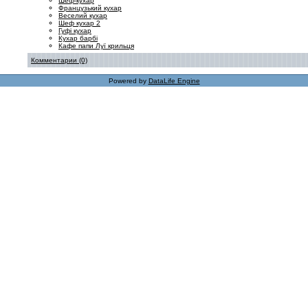
Шеф-кухар
Французький кухар
Веселий кухар
Шеф кухар 2
Гуфі кухар
Кухар барбі
Кафе папи Луї крильця
Комментарии (0)
Powered by
DataLife Engine