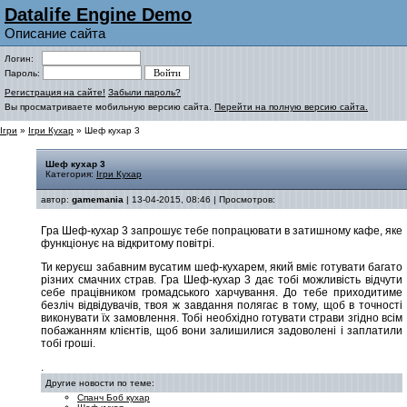
Datalife Engine Demo
Описание сайта
Логин:
Пароль:
Регистрация на сайте!
Забыли пароль?
Вы просматриваете мобильную версию сайта.
Перейти на полную версию сайта.
Ігри
»
Ігри Кухар
» Шеф кухар 3
Шеф кухар 3
Категория:
Ігри Кухар
автор:
gamemania
| 13-04-2015, 08:46 | Просмотров:
Гра Шеф-кухар 3 запрошує тебе попрацювати в затишному кафе, яке
функціонує на відкритому повітрі.
Ти керуєш забавним вусатим шеф-кухарем, який вміє готувати багато
різних смачних страв. Гра Шеф-кухар 3 дає тобі можливість відчути
себе працівником громадського харчування. До тебе приходитиме
безліч відвідувачів, твоя ж завдання полягає в тому, щоб в точності
виконувати їх замовлення. Тобі необхідно готувати страви згідно всім
побажанням клієнтів, щоб вони залишилися задоволені і заплатили
тобі гроші.
.
Другие новости по теме:
Спанч Боб кухар