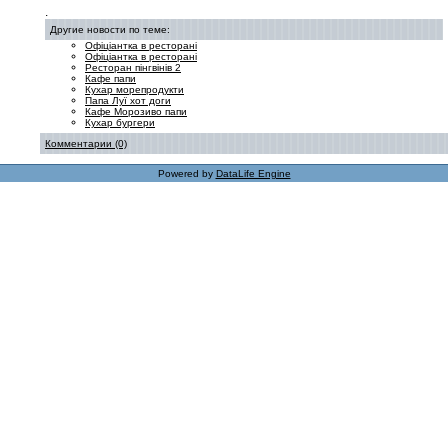
.
Другие новости по теме:
Офіціантка в ресторані
Офіціантка в ресторані
Ресторан пінгвінів 2
Кафе папи
Кухар морепродукти
Папа Луї хот доги
Кафе Морозиво папи
Кухар бургери
Комментарии (0)
Powered by
DataLife Engine