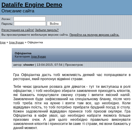
Datalife Engine Demo
Описание сайта
Логин:
Пароль:
Регистрация на сайте!
Забыли пароль?
Вы просматриваете мобильную версию сайта.
Перейти на полную версию сайта.
Ігри
»
Ігри Кухар
» Офіціантка
Офіціантка
Категория:
Ігри Кухар
автор:
shooter
| 13-04-2015, 07:54 | Просмотров:
Гра Офіціантка дасть тобі можливість деякий час попрацювати в
ресторані, який пропонує відмінні страви.
Тебе чекає ідеальне розвага для дівчаток - тут ти виступаєш в ролі
офіціантки, і тобі необхідно збирати замовлення приходять клієнтів,
які бажають покуштувати смачну страву і випити якісний напій.
Замовлення буде зафіксований на спеціальному бланку, після чого
тобі треба піти на кухню і взяти там все, що необхідно. Коли
відвідувач поїсть, то тобі потрібно прибрати брудний посуд зі столу.
Кожен задоволений відвідувач принесе тобі призові окуляри. Гра
Офіціантка в кафе увазі, що необхідно набрати якомога більше
призових очок. А для цього необхідно правильно виконувати
замовлення клієнтів і приносити їм саме ті страви, які вони бажають у
даний момент.