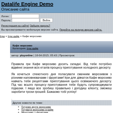
Datalife Engine Demo
Описание сайта
Логин:
Пароль:
Регистрация на сайте!
Забыли пароль?
Вы просматриваете мобильную версию сайта.
Перейти на полную версию сайта.
Ігри
»
Ігри кафе
» Кафе морозиво
Кафе морозиво
Категория:
Ігри кафе
автор:
playonline
| 16-04-2015, 05:43 | Просмотров:
Правила гри Кафе морозиво досить складні. Від тебе потрібно
відмінні знання всіх етапів процесу приготування холодного десерту.
Як хочеться спекотного дня поласувати смачним морозивом з
різними наповнювачами і фруктами! Ігри для дівчаток Кафе морозиво
навчать тебе рецептами приготування цього освіжаючого десерту.
Під час всього процесу приготування тебе будуть супроводжувати
підказки. І якщо все зробиш правильно і догодиш клієнту, зможеш
заробити трохи грошей. Бажаємо тобі успіху!
.
Другие новости по теме:
Готуємо круте морозиво
Готувати морозиво в кафе
Морозиво з фруктами