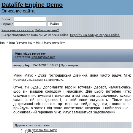
Datalife Engine Demo
Описание сайта
Логин:
Пароль:
Регистрация на сайте!
Забыли пароль?
Вы просматриваете мобильную версию сайта.
Перейти на полную версию сайта.
Ігри
»
Ігри Готуємо їжу
» Мінні Маус готує їжу
Мінні Маус готує їжу
Категория:
Ігри Готуємо їжу
автор:
play
| 15-04-2015, 10:22 | Просмотров:
Мінні Маус - дуже господарська дівчинка, вона часто радує Міккі
новими стравами та випічкою.
Отже, ти будеш допомагати героїні готувати десерт, намагаючись,
щоб він вийшов солодким і красивим. Для цього потрібно чітко
слідувати інструкціям і виконувати всі вказівки досвідченого кухаря
саме в тій послідовності, в якій вони вступають. Тільки при
дотриманні всіх правил торт-сюрприз вийде чудовим, і навколишні
прийдуть в захват від твого апетитного шедевра. І найголовніше -
обожнюваний героїнею Міккі Маус залишиться задоволений.
.
Другие новости по теме:
Для дівчаток Міні Маус