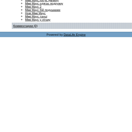
Міккі Маус рятує дівчину
Міккі Маус одягає подружку
Міккі Маус 2
Міккі Маус бій подушками
Нові Міккі Маус
Міккі Маус танці
Міккі Маус у літаку
Комментарии (0)
Powered by
DataLife Engine