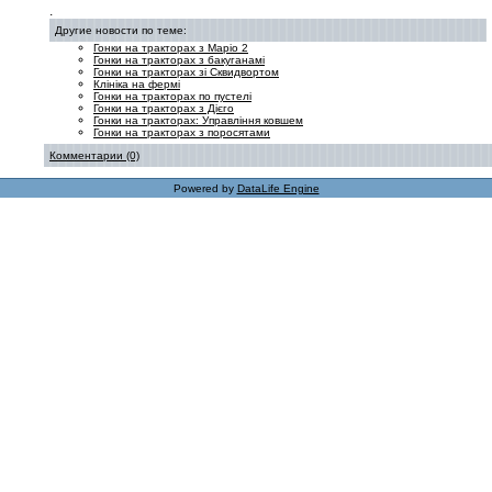
.
Другие новости по теме:
Гонки на тракторах з Маріо 2
Гонки на тракторах з бакуганамі
Гонки на тракторах зі Сквидвортом
Клініка на фермі
Гонки на тракторах по пустелі
Гонки на тракторах з Дієго
Гонки на тракторах: Управління ковшем
Гонки на тракторах з поросятами
Комментарии (0)
Powered by
DataLife Engine