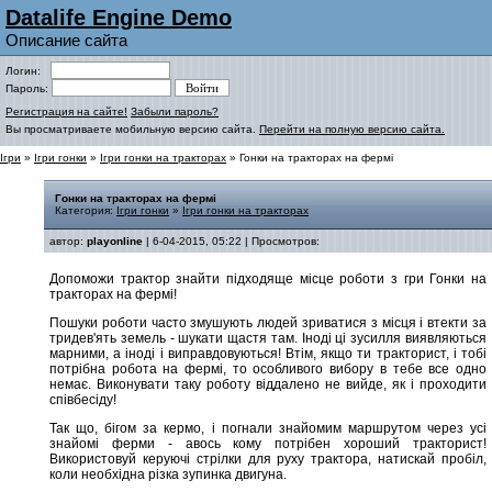
Datalife Engine Demo
Описание сайта
Логин:
Пароль:
Регистрация на сайте!
Забыли пароль?
Вы просматриваете мобильную версию сайта.
Перейти на полную версию сайта.
Ігри
»
Ігри гонки
»
Ігри гонки на тракторах
» Гонки на тракторах на фермі
Гонки на тракторах на фермі
Категория:
Ігри гонки
»
Ігри гонки на тракторах
автор:
playonline
| 6-04-2015, 05:22 | Просмотров:
Допоможи трактор знайти підходяще місце роботи з гри Гонки на
тракторах на фермі!
Пошуки роботи часто змушують людей зриватися з місця і втекти за
тридев'ять земель - шукати щастя там. Іноді ці зусилля виявляються
марними, а іноді і виправдовуються! Втім, якщо ти тракторист, і тобі
потрібна робота на фермі, то особливого вибору в тебе все одно
немає. Виконувати таку роботу віддалено не вийде, як і проходити
співбесіду!
Так що, бігом за кермо, і погнали знайомим маршрутом через усі
знайомі ферми - авось кому потрібен хороший тракторист!
Використовуй керуючі стрілки для руху трактора, натискай пробіл,
коли необхідна різка зупинка двигуна.