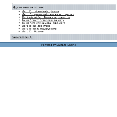
.
Другие новости по теме:
Лего Сіті: Новорічні стрілялки
Лего: Екстримальні гонки на мотоциклах
Поліцейські Лего Гонки з вертольотом
Гонки Лего 2: Лего Гонки по місту
Гонки лего сіті: Зимова Гонка Лего
Лего Гонки: Збір кубків
Лего Гонки за подарунками
Лего Сіті Машини
Комментарии (0)
Powered by
DataLife Engine