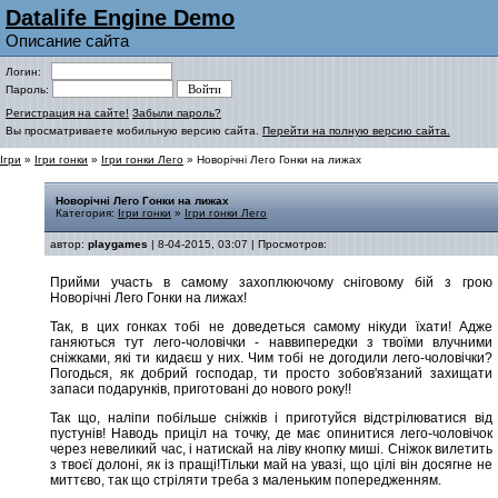
Datalife Engine Demo
Описание сайта
Логин:
Пароль:
Регистрация на сайте!
Забыли пароль?
Вы просматриваете мобильную версию сайта.
Перейти на полную версию сайта.
Ігри
»
Ігри гонки
»
Ігри гонки Лего
» Новорічні Лего Гонки на лижах
Новорічні Лего Гонки на лижах
Категория:
Ігри гонки
»
Ігри гонки Лего
автор:
playgames
| 8-04-2015, 03:07 | Просмотров:
Прийми участь в самому захоплюючому сніговому бій з грою
Новорічні Лего Гонки на лижах!
Так, в цих гонках тобі не доведеться самому нікуди їхати! Адже
ганяються тут лего-чоловічки - наввипередки з твоїми влучними
сніжками, які ти кидаєш у них. Чим тобі не догодили лего-чоловічки?
Погодься, як добрий господар, ти просто зобов'язаний захищати
запаси подарунків, приготовані до нового року!!
Так що, наліпи побільше сніжків і приготуйся відстрілюватися від
пустунів! Наводь приціл на точку, де має опинитися лего-чоловічок
через невеликий час, і натискай на ліву кнопку миші. Сніжок вилетить
з твоєї долоні, як із пращі!Тільки май на увазі, що цілі він досягне не
миттєво, так що стріляти треба з маленьким попередженням.