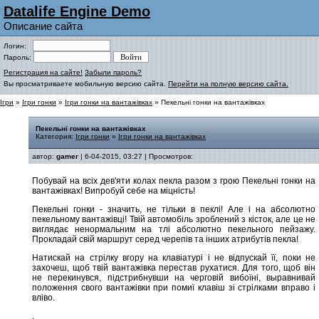
Datalife Engine Demo
Описание сайта
Логин:
Пароль:
Регистрация на сайте!
Забыли пароль?
Вы просматриваете мобильную версию сайта.
Перейти на полную версию сайта.
Ігри
»
Ігри гонки
»
Ігри гонки на вантажівках
» Пекельні гонки на вантажівках
Пекельні гонки на вантажівках
Категория:
Ігри гонки
»
Ігри гонки на вантажівках
автор:
gamer
| 6-04-2015, 03:27 | Просмотров:
Побувай на всіх дев'яти колах пекла разом з грою Пекельні гонки на
вантажівках! Випробуй себе на міцність!
Пекельні гонки - значить, не тільки в пеклі! Але і на абсолютно
пекельному вантажівці! Твій автомобіль зроблений з кісток, але це не
виглядає ненормальним на тлі абсолютно пекельного пейзажу.
Прокладай свій маршрут серед черепів та інших атрибутів пекла!
Натискай на стрілку вгору на клавіатурі і не відпускай її, поки не
захочеш, щоб твій вантажівка перестав рухатися. Для того, щоб він
не перекинувся, підстрибнувши на черговій вибоїні, выравнивай
положення свого вантажівки при помиї клавіш зі стрілками вправо і
вліво.
.