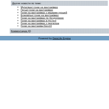
Другие новости по теме:
Мультяшні гонки на вантажівках
Гірські гонки на вантажівках
Гонки на вантажівках з мішками грошей
Божевільні гонки на вантажівках
Гонки на вантажівках по бездоріжжю
Гонки на вантажівках в пустелі
Гонки на вантажівках з причепом
Гонки на вантажівці Бен10
Комментарии (0)
Powered by
DataLife Engine