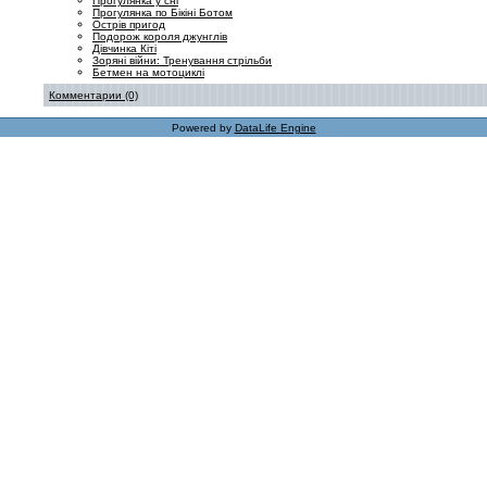
Прогулянка у сні
Прогулянка по Бікіні Ботом
Острів пригод
Подорож короля джунглів
Дівчинка Кіті
Зоряні війни: Тренування стрільби
Бетмен на мотоциклі
Комментарии (0)
Powered by
DataLife Engine