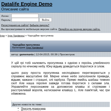
Datalife Engine Demo
Описание сайта
Логин:
Пароль:
Регистрация на сайте!
Забыли пароль?
Вы просматриваете мобильную версию сайта.
Перейти на полную версию сайта.
Ігри
»
Ігри Чарівниці
» Чародійки прогулянка
Чародійки прогулянка
Категория:
Ігри Чарівниці
автор:
gamemania
| 12-04-2015, 00:39 | Просмотров:
У цій грі тобі належить прогулянка з однією з героїнь улюбленого
серіалу по нічному небу. Юну відьму доведеться боротися зі злом.
цього разу проста прогулянка несподівано перетворюється у
справжнє масштабне бій. Мирне нічне небо заполонили привиди,
відьми, кажани і страшні, злі гарбуза. Прямо якийсь шабаш темних
сил! Але наша героїня завжди готова боротися з силами зла.
Управляйте персонажем за допомогою клавіш зі стрілками і
расстреливай ворогів, натискаючи клавішу L. Але пам'ятай, час гри
обмежена.
.
Другие новости по теме:
Пригоди дракончика