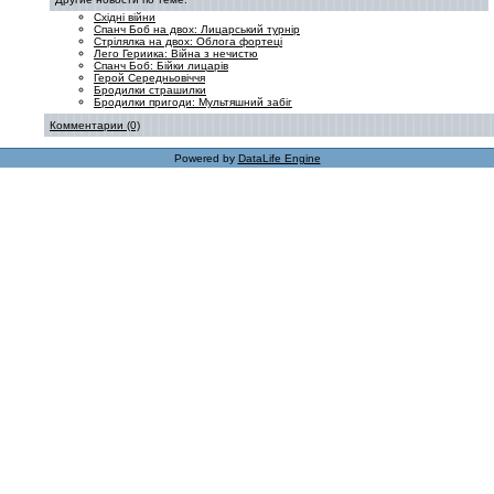
Східні війни
Спанч Боб на двох: Лицарський турнір
Стрілялка на двох: Облога фортеці
Лего Гериика: Війна з нечистю
Спанч Боб: Бійки лицарів
Герой Середньовіччя
Бродилки страшилки
Бродилки пригоди: Мультяшний забіг
Комментарии (0)
Powered by
DataLife Engine