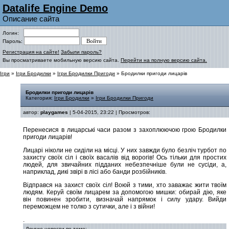
Datalife Engine Demo
Описание сайта
Логин:
Пароль:
Регистрация на сайте!
Забыли пароль?
Вы просматриваете мобильную версию сайта.
Перейти на полную версию сайта.
Ігри
»
Ігри Бродилки
»
Ігри Бродилки Пригоди
» Бродилки пригоди лицарів
Бродилки пригоди лицарів
Категория:
Ігри Бродилки
»
Ігри Бродилки Пригоди
автор:
playgames
| 5-04-2015, 23:22 | Просмотров:
Перенесися в лицарські часи разом з захоплюючою грою Бродилки
пригоди лицарів!
Лицарі ніколи не сиділи на місці. У них завжди було безліч турбот по
захисту своїх сіл і своїх васалів від ворогів! Ось тільки для простих
людей, для звичайних підданих небезпечніше були не сусіди, а,
наприклад, дикі звірі в лісі або банди розбійників.
Відправся на захист своїх сіл! Воюй з тими, хто заважає жити твоїм
людям. Керуй своїм лицарем за допомогою мишки: обирай дію, яке
він повинен зробити, визначай напрямок і силу удару. Вийди
переможцем не толко з сутички, але і з війни!
.
Другие новости по теме: