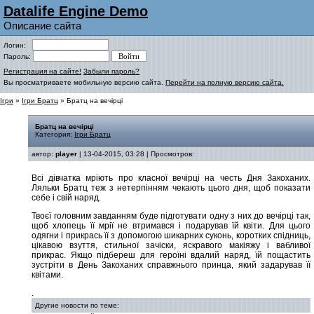
Datalife Engine Demo
Описание сайта
Логин:
Пароль:
Регистрация на сайте!
Забыли пароль?
Вы просматриваете мобильную версию сайта.
Перейти на полную версию сайта.
Ігри
»
Ігри Братц
» Братц на вечірці
Братц на вечірці
Категория:
Ігри Братц
автор:
player
| 13-04-2015, 03:28 | Просмотров:
Всі дівчатка мріють про класної вечірці на честь Дня Закоханих.
Ляльки Братц теж з нетерпінням чекають цього дня, щоб показати
себе і свій наряд.
Твоєї головним завданням буде підготувати одну з них до вечірці так,
щоб хлопець її мрії не втримався і подарував їй квіти. Для цього
одягни і прикрась її з допомогою шикарних суконь, коротких спідниць,
цікавою взуття, стильної зачіски, яскравого макіяжу і вабливої
прикрас. Якщо підбереш для героїні вдалий наряд, їй пощастить
зустріти в День Закоханих справжнього принца, який задарував її
квітами.
.
Другие новости по теме: