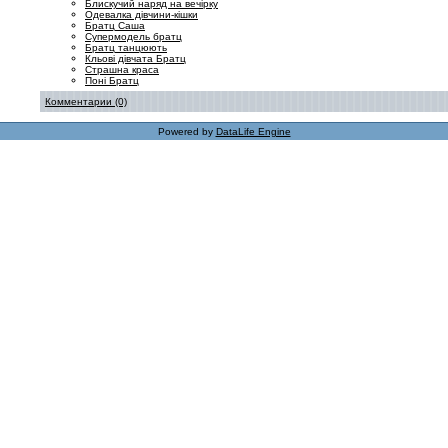
Блискучий наряд на вечірку
Одевалка дівчини-кішки
Братц Саша
Супермодель братц
Братц танцюють
Кльові дівчата Братц
Страшна краса
Поні Братц
Комментарии (0)
Powered by
DataLife Engine