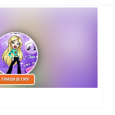
ГРАТИ В ГРУ
в рмодель братц