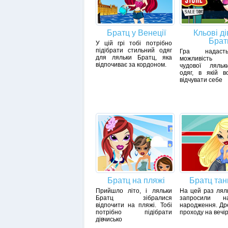
Братц у Венеції
Кльові ді
Брат
У цій грі тобі потрібно
підібрати стильний одяг
Гра надаст
для ляльки Братц, яка
можливість п
відпочиває за кордоном.
чудової ляль
одяг, в якій в
відчувати себе
Братц на пляжі
Братц та
Прийшло літо, і ляльки
На цей раз лял
Братц зібралися
запросили 
відпочити на пляжі. Тобі
народження. Др
потрібно підібрати
проходу на вечір
дівчисько