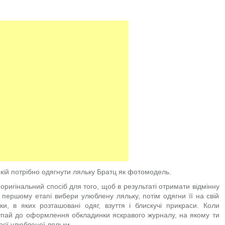
кій потрібно одягнути ляльку Братц як фотомодель.
і оригінальний спосіб для того, щоб в результаті отримати відмінну
першому етапі вибери улюблену ляльку, потім одягни її на свій
ки, в яких розташовані одяг, взуття і блискучі прикраси. Коли
тупай до оформлення обкладинки яскравого журналу, на якому ти
воєї улюбленої ляльки.