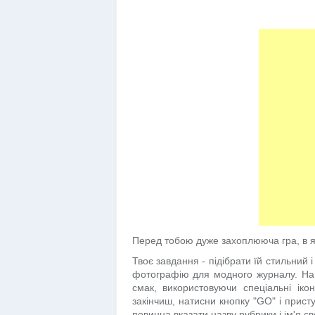
Перед тобою дуже захоплююча гра, в я
Твоє завдання - підібрати їй стильний 
фотографію для модного журналу. На 
смак, використовуючи спеціальні ікон
закінчиш, натисни кнопку "GO" і прис
повинна вказати назву рубрики і ім'я с