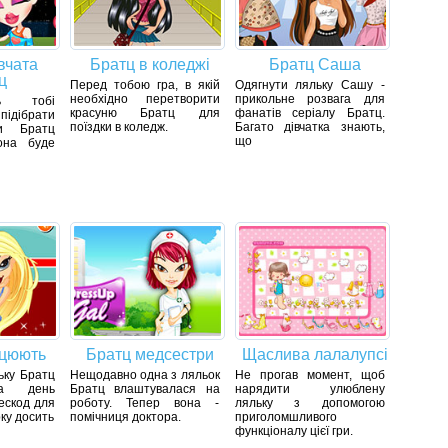
вчата
Братц в коледжі
Братц Саша
ц
Перед тобою гра, в якій
Одягнути ляльку Сашу -
необхідно перетворити
прикольне розвага для
ь тобі
красуню Братц для
фанатів серіалу Братц.
ідібрати
поїздки в коледж.
Багато дівчатка знають,
ки Братц
що
она буде
нцюють
Братц медсестри
Щаслива лалалупсі
ьку Братц
Нещодавно одна з ляльок
Не прогав момент, щоб
на день
Братц влаштувалася на
нарядити улюблену
ескод для
роботу. Тепер вона -
ляльку з допомогою
ку досить
помічниця доктора.
приголомшливого
функціоналу цієї гри.