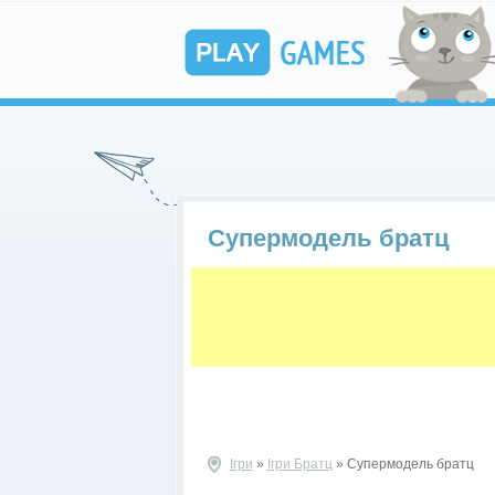
Супермодель братц
Ігри
»
Ігри Братц
» Супермодель братц