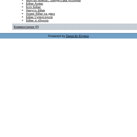
Мортал комбат: бандитська розбірка
Бійки Аніме
Бліч Бійки
Наруто бійки
Аніме бійки на двох
Бійки Супергероїв
Бійки зі зброєю
Комментарии (0)
Powered by
DataLife Engine