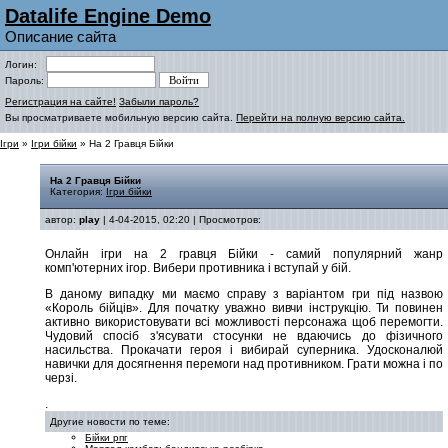
Datalife Engine Demo
Описание сайта
Логин:
Пароль:
Регистрация на сайте!
Забыли пароль?
Вы просматриваете мобильную версию сайта.
Перейти на полную версию сайта.
Ігри
»
Ігри бійки
» На 2 Гравця Бійки
На 2 Гравця Бійки
Категория:
Ігри бійки
автор:
play
| 4-04-2015, 02:20 | Просмотров:
Онлайн ігри на 2 гравця Бійки - самий популярний жанр
комп'ютерних ігор. Вибери противника і вступай у бій.
В даному випадку ми маємо справу з варіантом гри під назвою
«Король бійців». Для початку уважно вивчи інструкцію. Ти повинен
активно використовувати всі можливості персонажа щоб перемогти.
Чудовий спосіб з'ясувати стосунки не вдаючись до фізичного
насильства. Прокачати героя і вибирай суперника. Удосконалюй
навички для досягнення перемоги над противником. Грати можна і по
черзі.
.
Другие новости по теме:
Бійки рпг