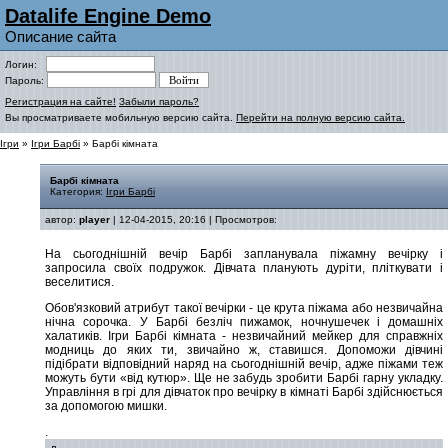
Datalife Engine Demo
Описание сайта
Логин:
Пароль:
Регистрация на сайте!
Забыли пароль?
Вы просматриваете мобильную версию сайта.
Перейти на полную версию сайта.
Ігри
»
Ігри Барбі
» Барбі кімната
Барбі кімната
Категория:
Ігри Барбі
автор:
player
| 12-04-2015, 20:16 | Просмотров:
На сьогоднішній вечір Барбі запланувала піжамну вечірку і
запросила своїх подружок. Дівчата планують дуріти, пліткувати і
веселитися.
Обов'язковий атрибут такої вечірки - це крута піжама або незвичайна
нічна сорочка. У Барбі безліч пижамок, ночнушечек і домашніх
халатиків. Ігри Барбі кімната - незвичайний мейкер для справжніх
модниць до яких ти, звичайно ж, ставишся. Допоможи дівчині
підібрати відповідний наряд на сьогоднішній вечір, адже піжами теж
можуть бути «від кутюр». Ще не забудь зробити Барбі гарну укладку.
Управління в грі для дівчаток про вечірку в кімнаті Барбі здійснюється
за допомогою мишки.
.