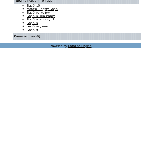
Другие новости по теме:
Барбі 10
Магазин одягу Барбі
Барбі готує їжу
Барбі в Нью-Йорку
Барбі показ мод 2
Барбі 6
Барбі модель
Барбі 9
Комментарии (0)
Powered by
DataLife Engine